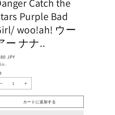
anger Catch the
tars Purple Bad
Girl/ woo!ah! ウー
アー ナナ..
通
380 JPY
常
込み。
価
量
格
K-
K-
POP
POP
DVD/
DVD/
woo!ah!
woo!ah!
カートに追加する
2024
2024
2nd
2nd