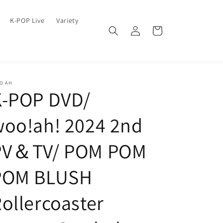
ロ
カ
K-POP Live
Variety
グ
ー
イ
ト
ン
O AH
K-POP DVD/
woo!ah! 2024 2nd
PV＆TV/ POM POM
POM BLUSH
ollercoaster