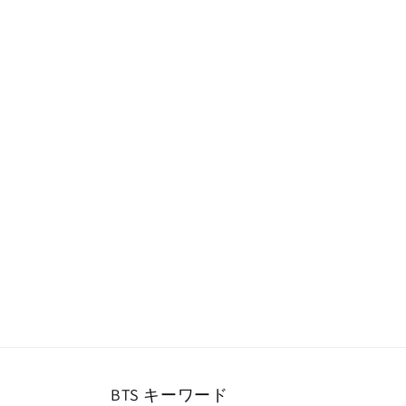
ー
ダ
ル
で
メ
デ
ィ
ア
(1)
を
開
く
BTS キーワード