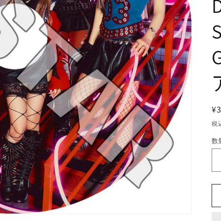
D
S
¥
税
数