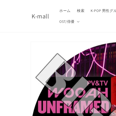
コンテ
ンツに
進む
ホーム
検索
K-POP 男性
K-mall
OST/俳優
商品情
報にス
キップ