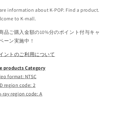
ナ
ナ
ナ..
ナ..
are information about K-POP. Find a product.
の
の
lcome to K-mall.
数
数
量
量
商品ご購入金額の10%分のポイント付与キャ
を
を
ペーン実施中！
減
増
ら
や
イントのご利用について
す
す
e products Category
deo format: NTSC
D region code: 2
u-ray region code: A