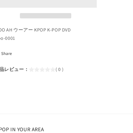
PV
PV
＆
＆
TV/
TV/
POM
POM
POM
POM
OO AH ウーアー KPOP K-POP DVD
POM
POM
o-0001
BLUSH
BLUSH
Rollercoaster
Rollercoaster
Share
Danger
Danger
Catch
Catch
the
the
品レビュー：
( 0 )
Stars
Stars
Purple
Purple
Bad
Bad
Girl/
Girl/
woo!ah!
woo!ah!
ウ
ウ
ー
ー
ア
ア
ー
ー
POP IN YOUR AREA