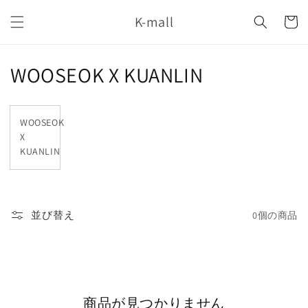
コンテ
カ
ンツに
K-mall
ー
進む
ト
コ
WOOSEOK X KUANLIN
レ
ク
WOOSEOK
X
シ
KUANLIN
ョ
ン
並び替え
0個の商品
:
商品が見つかりません