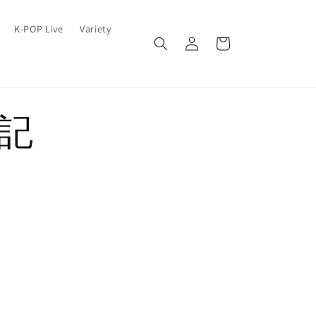
ロ
カ
K-POP Live
Variety
グ
ー
イ
ト
ン
記