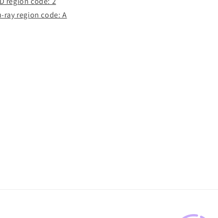
D region code: 2
u-ray region code: A