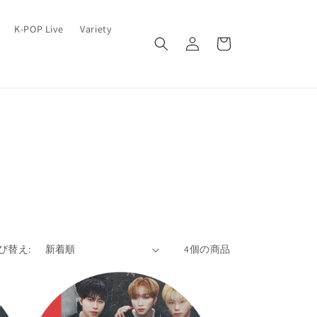
ロ
カ
K-POP Live
Variety
グ
ー
イ
ト
ン
び替え:
4個の商品