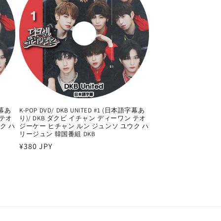
字幕あ
K-POP DVD/ DKB UNITED #1 (日本語字幕あ
 テオ
り)/ DKB ダクビ イチャン ディーワン テオ
ク ハ
ジーケー ヒチャン ルン ジュンソ ユウク ハ
リージュン 韓国番組 DKB
通
¥380 JPY
常
価
格