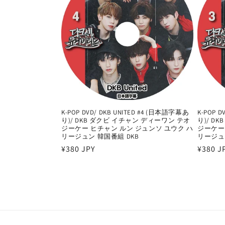
:
K-POP DVD/ DKB UNITED #4 (日本語字幕あ
K-POP 
り)/ DKB ダクビ イチャン ディーワン テオ
り)/ D
ジーケー ヒチャン ルン ジュンソ ユウク ハ
ジーケー
リージュン 韓国番組 DKB
リージュ
通
¥380 JPY
通
¥380 J
常
常
価
価
格
格