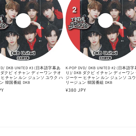
DVD/ DKB UNITED #3 (日本語字幕あ
K-POP DVD/ DKB UNITED #2 (日本語
KB ダクビ イチャン ディーワン テオ
り)/ DKB ダクビ イチャン ディーワン
 ヒチャン ルン ジュンソ ユウク ハ
ジーケー ヒチャン ルン ジュンソ ユウ
ン 韓国番組 DKB
リージュン 韓国番組 DKB
PY
通
¥380 JPY
常
価
格