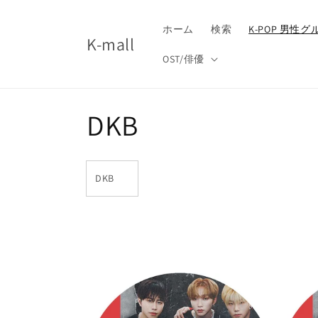
コンテ
ンツに
進む
ホーム
検索
K-POP 男性
K-mall
OST/俳優
コ
DKB
レ
DKB
ク
シ
ョ
ン