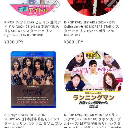
K-POP DVD/ SISTAR ヒョリン 週間ア
K-POP DVD/ SISTAR19 2024 PV/TV
イドル (2024.08.14) (日本語字幕あ
Collection★NO MORE/ SISTAR シス
り)/ SISTAR シスター ヒョリン
ター ヒョリン Hyorin ボラ Bora
Hyorin SISTAR KPOP DVD
KPOP DVD
通
¥380 JPY
通
¥380 JPY
常
常
価
価
格
格
Blu-ray/ SISTAR 2013-2016
K-POP DVD/ SISTAR MONSTA X ランニ
SHOWCASE(日本語字幕あり)／シス
ングマン(2016.07.10) タボン カップ
ター ヒョリン ボラ ソユ ダソム ブル
ルレース(日本語字幕あり)／シスタ
ーレイ KPOP
ー ヒョリン ボラ ソユ ダソム Hyolin