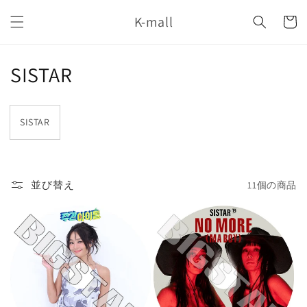
コンテ
カ
ンツに
K-mall
ー
進む
ト
コ
SISTAR
レ
ク
SISTAR
シ
ョ
並び替え
11個の商品
ン
: