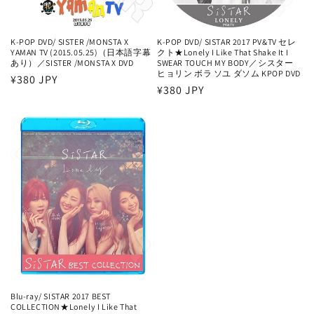
K-POP DVD/ SISTER /MONSTA X
K-POP DVD/ SISTAR 2017 PV&TV セレ
YAMAN TV (2015.05.25)（日本語字幕
クト★Lonely I Like That Shake It I
あり）／SISTER /MONSTA X DVD
SWEAR TOUCH MY BODY／シスター
ヒョリン ボラ ソユ ダソム KPOP DVD
通
¥380 JPY
通
¥380 JPY
常
常
価
価
格
格
Blu-ray/ SISTAR 2017 BEST
COLLECTION★Lonely I Like That