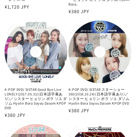
Bora..
通
¥1,720 JPY
通
¥380 JPY
常
常
価
価
格
格
K-POP DVD/ SISTAR Good Bye Live
K-POP DVD/ SISTAR スターショー
LONELY(2017.05.31)(日本語字幕あ
360(2016.10.24)(日本語字幕あり)／
り)／シスター ヒョリン ボラ ソユ ダ
シスター ヒョリン ボラ ソユ ダソム
ソム Hyolin Bora Soyou Dasom KPOP
Hyolin Bora Soyou Dasom KPOP DVD
DVD
通
¥380 JPY
通
¥380 JPY
常
常
価
価
格