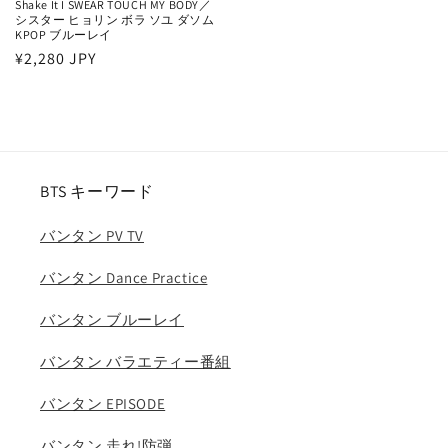
Shake It I SWEAR TOUCH MY BODY／
シスター ヒョリン ボラ ソユ ダソム
KPOP ブルーレイ
通
¥2,280 JPY
常
価
格
BTS キーワード
バンタン PV TV
バンタン Dance Practice
バンタン ブルーレイ
バンタン バラエティー番組
バンタン EPISODE
バンタン 走れ!防弾