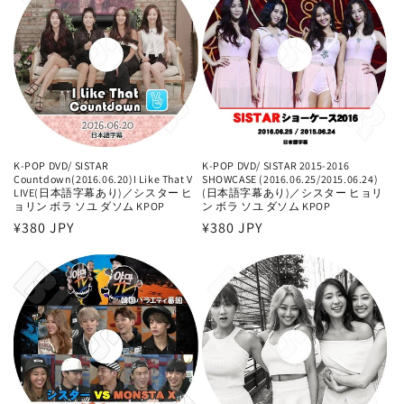
格
K-POP DVD/ SISTAR
K-POP DVD/ SISTAR 2015-2016
Countdown(2016.06.20)I Like That V
SHOWCASE (2016.06.25/2015.06.24)
LIVE(日本語字幕あり)／シスター ヒ
(日本語字幕あり)／シスター ヒョリ
ョリン ボラ ソユ ダソム KPOP
ン ボラ ソユ ダソム KPOP
通
¥380 JPY
通
¥380 JPY
常
常
価
価
格
格