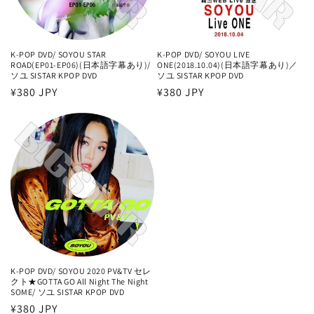
K-POP DVD/ SOYOU STAR
K-POP DVD/ SOYOU LIVE
ROAD(EP01-EP06)(日本語字幕あり)/
ONE(2018.10.04)(日本語字幕あり)／
ソユ SISTAR KPOP DVD
ソユ SISTAR KPOP DVD
通
¥380 JPY
通
¥380 JPY
常
常
価
価
格
格
K-POP DVD/ SOYOU 2020 PV&TV セレ
クト★GOTTA GO All Night The Night
SOME/ ソユ SISTAR KPOP DVD
通
¥380 JPY