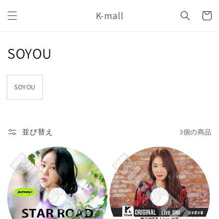
コンテ
カ
ンツに
K-mall
ー
進む
ト
コ
SOYOU
レ
ク
SOYOU
シ
ョ
並び替え
3個の商品
ン
: