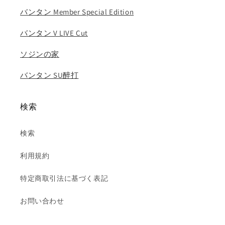
イ
イ
バンタン Member Special Edition
ル
ル
ア
ア
バンタン V LIVE Cut
リ
リ
ソジンの家
ナ
ナ
ル
ル
バンタン SU醉打
ー
ー
シ
シ
ー
ー
検索
KPOP
KPOP
DVD
DVD
検索
の
の
数
数
利用規約
量
量
を
を
特定商取引法に基づく表記
減
増
ら
や
お問い合わせ
す
す