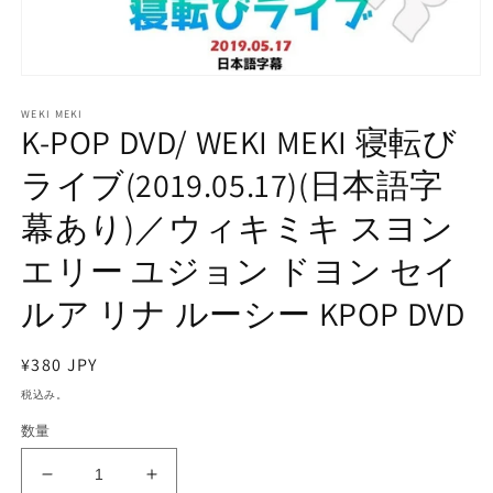
モ
ー
WEKI MEKI
ダ
K-POP DVD/ WEKI MEKI 寝転び
ル
で
ライブ(2019.05.17)(日本語字
メ
デ
幕あり)／ウィキミキ スヨン
ィ
ア
エリー ユジョン ドヨン セイ
(1)
を
開
ルア リナ ルーシー KPOP DVD
く
通
¥380 JPY
常
税込み。
価
数量
格
K-
K-