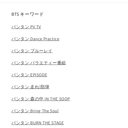
ウ
ウ
ィ
ィ
BTS キーワード
キ
キ
ミ
ミ
バンタン PV TV
キ
キ
ス
ス
バンタン Dance Practice
ヨ
ヨ
ン
ン
バンタン ブルーレイ
エ
エ
バンタン バラエティー番組
リ
リ
ー
ー
バンタン EPISODE
ユ
ユ
ジ
ジ
バンタン 走れ!防弾
ョ
ョ
ン
ン
バンタン 森の中 IN THE SOOP
ド
ド
バンタン Bring The Soul
ヨ
ヨ
ン
ン
バンタン BURN THE STAGE
セ
セ