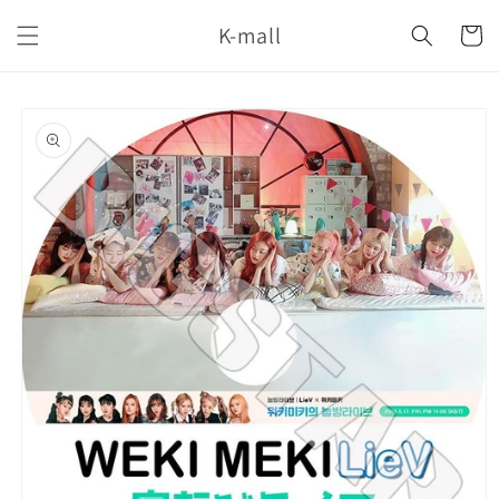
コンテ
カ
ンツに
K-mall
ー
進む
ト
商品情
報にス
キップ