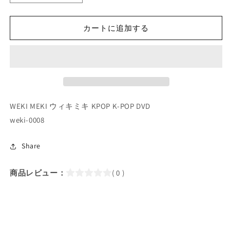
POP
POP
DVD/
DVD/
WEKI
WEKI
カートに追加する
MEKI
MEKI
寝
寝
転
転
び
び
ラ
ラ
イ
イ
WEKI MEKI ウィキミキ KPOP K-POP DVD
ブ
ブ
weki-0008
(2019.05.17)
(2019.05.17)
(日
(日
Share
本
本
語
語
字
字
商品レビュー：
( 0 )
幕
幕
あ
あ
り)
り)
／
／