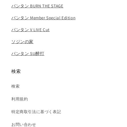
ダ
ダ
バンタン BURN THE STAGE
ヒ
ヒ
ョ
ョ
バンタン Member Special Edition
ン
ン
チ
チ
バンタン V LIVE Cut
ェ
ェ
ソジンの家
ヨ
ヨ
ン
ン
バンタン SU醉打
ツ
ツ
ウ
ウ
ィ
ィ
検索
KPOP
KPOP
DVD
DVD
検索
の
の
数
数
利用規約
量
量
を
を
特定商取引法に基づく表記
減
増
ら
や
お問い合わせ