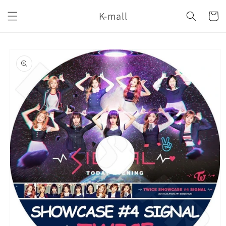
コンテ
カ
ンツに
K-mall
ー
進む
ト
商品情
報にス
キップ