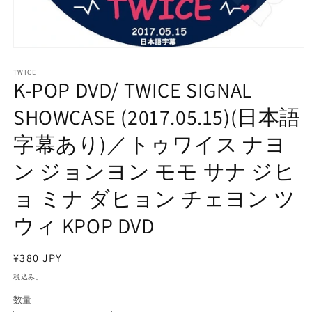
モ
ー
TWICE
ダ
K-POP DVD/ TWICE SIGNAL
ル
で
SHOWCASE (2017.05.15)(日本語
メ
デ
字幕あり)／トゥワイス ナヨ
ィ
ア
ン ジョンヨン モモ サナ ジヒ
(1)
を
開
ョ ミナ ダヒョン チェヨン ツ
く
ウィ KPOP DVD
通
¥380 JPY
常
税込み。
価
数量
格