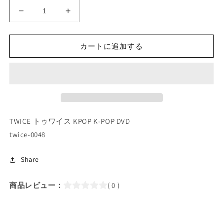
K-
K-
POP
POP
DVD/
DVD/
TWICE
TWICE
カートに追加する
SIGNAL
SIGNAL
SHOWCASE
SHOWCASE
(2017.05.15)
(2017.05.15)
(日
(日
本
本
語
語
TWICE トゥワイス KPOP K-POP DVD
字
字
twice-0048
幕
幕
あ
あ
り)
り)
Share
／
／
ト
ト
商品レビュー：
( 0 )
ゥ
ゥ
ワ
ワ
イ
イ