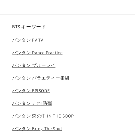
ス
ス
ナ
ナ
ヨ
ヨ
BTS キーワード
ン
ン
ジ
ジ
バンタン PV TV
ョ
ョ
ン
ン
バンタン Dance Practice
ヨ
ヨ
ン
ン
バンタン ブルーレイ
モ
モ
バンタン バラエティー番組
モ
モ
サ
サ
バンタン EPISODE
ナ
ナ
ジ
ジ
バンタン 走れ!防弾
ヒ
ヒ
ョ
ョ
バンタン 森の中 IN THE SOOP
ミ
ミ
バンタン Bring The Soul
ナ
ナ