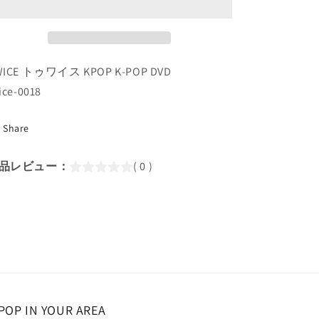
雅
雅
な
な
私
私
生
生
WICE トゥワイス KPOP K-POP DVD
活-4(EP7-
活-4(EP7-
ice-0018
EP8)
EP8)
(日
(日
Share
本
本
語
語
字
字
品レビュー：
( 0 )
幕
幕
あ
あ
り)
り)
／
／
ト
ト
ゥ
ゥ
ワ
ワ
イ
イ
POP IN YOUR AREA