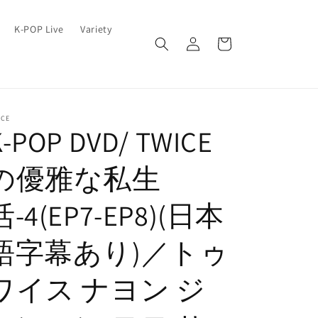
ロ
カ
K-POP Live
Variety
グ
ー
イ
ト
ン
ICE
K-POP DVD/ TWICE
の優雅な私生
活-4(EP7-EP8)(日本
語字幕あり)／トゥ
ワイス ナヨン ジ