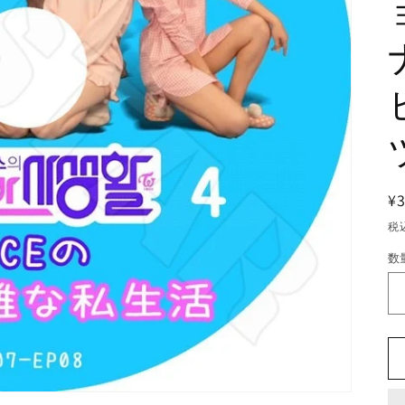
¥
税
数