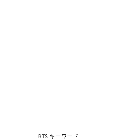
ー
ダ
ル
で
メ
デ
ィ
ア
(1)
を
開
く
BTS キーワード