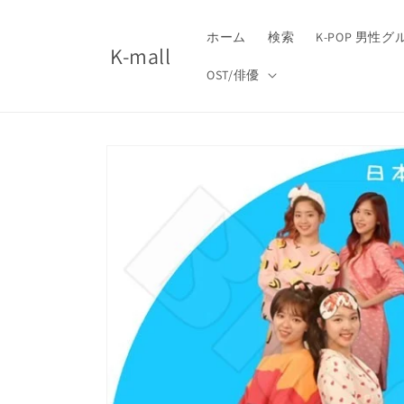
コンテ
ンツに
進む
ホーム
検索
K-POP 男性
K-mall
OST/俳優
商品情
報にス
キップ