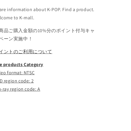
ス
ス
ナ
ナ
are information about K-POP. Find a product.
ヨ
ヨ
lcome to K-mall.
ン
ン
ジ
ジ
商品ご購入金額の10%分のポイント付与キャ
ョ
ョ
ペーン実施中！
ン
ン
ヨ
ヨ
イントのご利用について
ン
ン
モ
モ
e products Category
モ
モ
deo format: NTSC
サ
サ
D region code: 2
ナ
ナ
u-ray region code: A
ジ
ジ
ヒ
ヒ
ョ
ョ
ミ
ミ
ナ
ナ
ダ
ダ