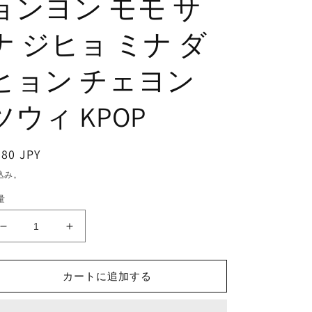
ョンヨン モモ サ
ナ ジヒョ ミナ ダ
ヒョン チェヨン
ツウィ KPOP
通
380 JPY
常
込み。
価
量
格
K-
K-
POP
POP
DVD/
DVD/
TWICE
TWICE
カートに追加する
の
の
優
優