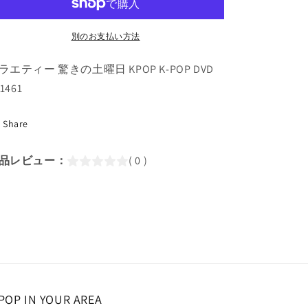
土
土
曜
曜
別のお支払い方法
日
日
#189
#189
ラエティー 驚きの土曜日 KPOP K-POP DVD
(2021.12.04)
(2021.12.04)
-1461
JEON
JEON
SOMI&amp;LEE
SOMI&amp;LEE
YOUNG
YOUNG
Share
JI(日
JI(日
本
本
品レビュー：
( 0 )
語
語
字
字
幕
幕
あ
あ
り)/
り)/
IOI
IOI
チ
チ
ョ
ョ
POP IN YOUR AREA
ン
ン