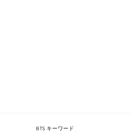
ー
ダ
ル
で
メ
デ
ィ
ア
(1)
を
開
く
BTS キーワード