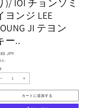
り)/ IOI チョンソミ
イヨンジ LEE
YOUNG JI テヨン
キー..
通
380 JPY
常
込み。
価
量
格
K-
K-
POP
POP
DVD/
DVD/
カートに追加する
驚
驚
き
き
の
の