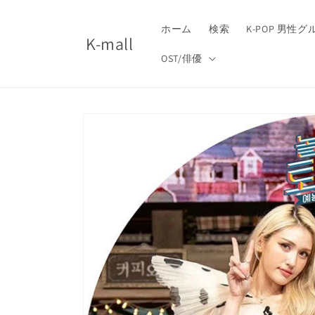
コンテ
ンツに
進む
ホーム
検索
K-POP 男性
K-mall
OST/俳優
商品情
報にス
キップ