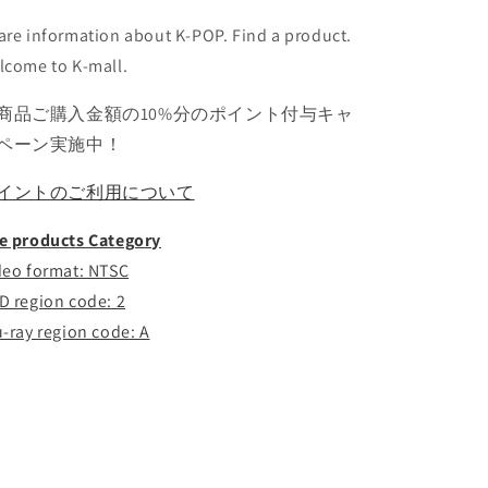
ソ
ソ
are information about K-POP. Find a product.
ミ
ミ
lcome to K-mall.
イ
イ
ヨ
ヨ
商品ご購入金額の10%分のポイント付与キャ
ン
ン
ペーン実施中！
ジ
ジ
LEE
LEE
YOUNG
YOUNG
イントのご利用について
JI
JI
テ
テ
e products Category
ヨ
ヨ
deo format: NTSC
ン
ン
D region code: 2
キ
キ
u-ray region code: A
ー..
ー..
の
の
数
数
量
量
を
を
減
増