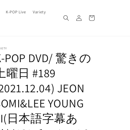
ロ
カ
K-POP Live
Variety
グ
ー
イ
ト
ン
IETY
K-POP DVD/ 驚きの
土曜日 #189
2021.12.04) JEON
SOMI&LEE YOUNG
JI(日本語字幕あ