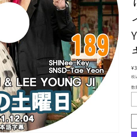
¥
税
数