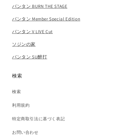
ー
ー
バンタン BURN THE STAGE
KPOP
KPOP
DVD
DVD
バンタン Member Special Edition
の
の
数
数
バンタン V LIVE Cut
量
量
を
を
ソジンの家
減
増
バンタン SU醉打
ら
や
す
す
検索
検索
利用規約
特定商取引法に基づく表記
お問い合わせ