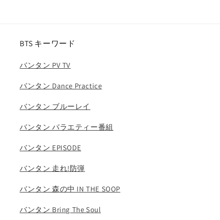
本
本
語
語
字
字
幕
幕
BTS キーワード
あ
あ
り)/
り)/
バンタン PV TV
MAMAMOO
MAMAMOO
マ
マ
バンタン Dance Practice
マ
マ
ム
ム
バンタン ブルーレイ
ソ
ソ
バンタン バラエティー番組
ラ
ラ
SHINee
SHINee
バンタン EPISODE
シ
シ
ャ
ャ
バンタン 走れ!防弾
イ
イ
ニ
ニ
バンタン 森の中 IN THE SOOP
ー
ー
バンタン Bring The Soul
キ
キ