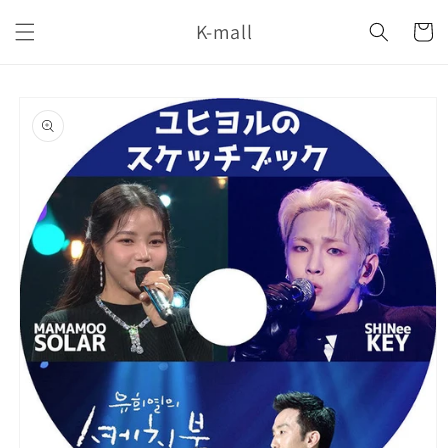
コンテ
カ
ンツに
K-mall
ー
進む
ト
商品情
報にス
キップ