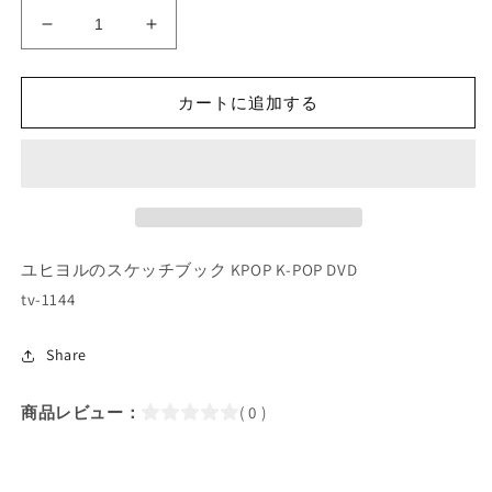
K-
K-
POP
POP
DVD/
DVD/
カートに追加する
ユ
ユ
ヒ
ヒ
ヨ
ヨ
ル
ル
の
の
ス
ス
ケ
ケ
ユヒヨルのスケッチブック KPOP K-POP DVD
ッ
ッ
tv-1144
チ
チ
ブ
ブ
Share
ッ
ッ
ク
ク
商品レビュー：
( 0 )
(2021.10.08)
(2021.10.08)
SOLAR
SOLAR
KEY(日
KEY(日