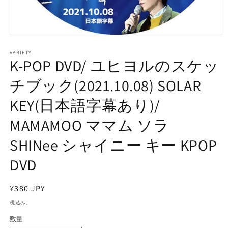
モ
ー
VARIETY
ダ
K-POP DVD/ ユヒヨルのスケッ
ル
で
チブック(2021.10.08) SOLAR
メ
デ
KEY(日本語字幕あり)/
ィ
ア
MAMAMOO ママム ソラ
(1)
を
開
SHINee シャイニー キー KPOP
く
DVD
通
¥380 JPY
常
税込み。
価
数量
格