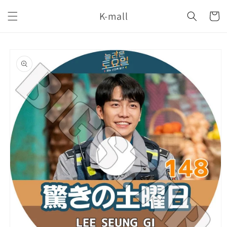
コンテ
カ
ンツに
K-mall
ー
進む
ト
商品情
報にス
キップ