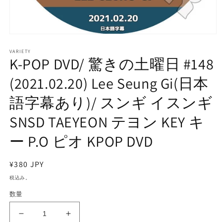
モ
ー
VARIETY
ダ
K-POP DVD/ 驚きの土曜日 #148
ル
で
(2021.02.20) Lee Seung Gi(日本
メ
デ
語字幕あり)/ スンギ イスンギ
ィ
ア
SNSD TAEYEON テヨン KEY キ
(1)
を
開
ー P.O ピオ KPOP DVD
く
通
¥380 JPY
常
税込み。
価
数量
格
K-
K-