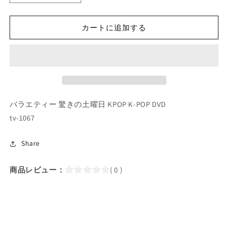
POP
POP
DVD/
DVD/
カートに追加する
驚
驚
き
き
の
の
土
土
曜
曜
日
日
#148
#148
バラエティー 驚きの土曜日 KPOP K-POP DVD
(2021.02.20)
(2021.02.20)
tv-1067
Lee
Lee
Seung
Seung
Gi(日
Gi(日
Share
本
本
語
語
商品レビュー：
( 0 )
字
字
幕
幕
あ
あ
り)/
り)/