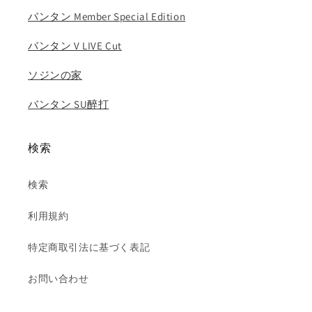
の
の
バンタン Member Special Edition
数
数
バンタン V LIVE Cut
量
量
を
を
ソジンの家
減
増
ら
や
バンタン SU醉打
す
す
検索
検索
利用規約
特定商取引法に基づく表記
お問い合わせ