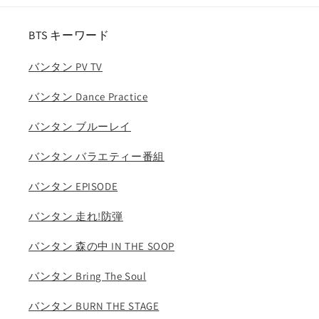
ス
ス
ン
ン
BTS キーワード
ギ
ギ
イ
イ
バンタン PV TV
ス
ス
ン
ン
バンタン Dance Practice
ギ
ギ
SNSD
SNSD
バンタン ブルーレイ
TAEYEON
TAEYEON
テ
テ
バンタン バラエティー番組
ヨ
ヨ
バンタン EPISODE
ン
ン
KEY
KEY
バンタン 走れ!防弾
キ
キ
ー
ー
バンタン 森の中 IN THE SOOP
P.O
P.O
ピ
ピ
バンタン Bring The Soul
オ
オ
KPOP
KPOP
バンタン BURN THE STAGE
DVD
DVD