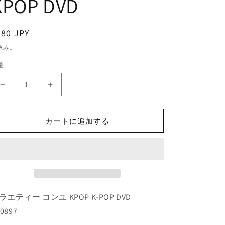
KPOP DVD
通
380 JPY
常
込み。
価
量
格
K-
K-
POP
POP
DVD/
DVD/
SOOPOILER
SOOPOILER
カートに追加する
コ
コ
ン
ン
ユ
ユ
編
編
(EP01-
(EP01-
EP03)
EP03)
ラエティー コンユ KPOP K-POP DVD
(日
(日
-0897
本
本