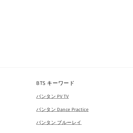
ー
ダ
ル
で
メ
デ
ィ
ア
(1)
を
開
く
BTS キーワード
バンタン PV TV
バンタン Dance Practice
バンタン ブルーレイ