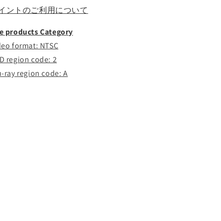
イントのご利用について
e products Category
deo format: NTSC
D region code: 2
u-ray region code: A