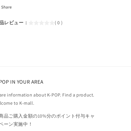
語
語
字
Share
字
幕
幕
あ
あ
品レビュー：
( 0 )
り)/
り)/
GONG
GONG
YOO
YOO
コ
コ
ン
ン
ユ
ユ
KPOP
KPOP
DVD
DVD
の
の
POP IN YOUR AREA
数
数
are information about K-POP. Find a product.
量
量
を
を
lcome to K-mall.
減
増
商品ご購入金額の10%分のポイント付与キャ
ら
や
す
す
ペーン実施中！