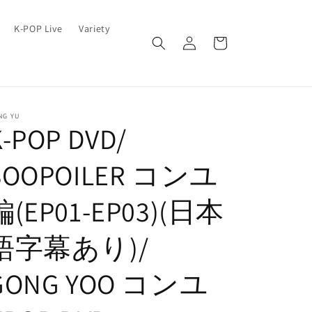
ロ
カ
K-POP Live
Variety
グ
ー
イ
ト
ン
NG YU
K-POP DVD/
SOOPOILER コンユ
編(EP01-EP03)(日本
語字幕あり)/
GONG YOO コンユ