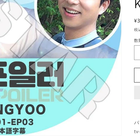
¥
税
数
バ
tv