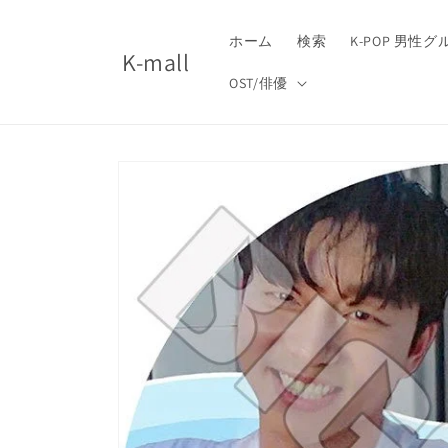
コンテ
ンツに
進む
ホーム
検索
K-POP 男性
K-mall
OST/俳優
商品情
報にス
キップ