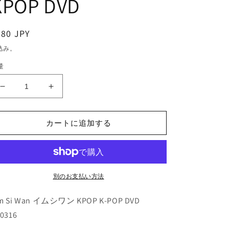
KPOP DVD
通
380 JPY
常
込み。
価
量
格
K-
K-
POP
POP
DVD/
DVD/
ACTOR
ACTOR
カートに追加する
SERIES
SERIES
Lim
Lim
Si
Si
Wan
Wan
編
編
別のお支払い方法
OST
OST
PV
PV
m Si Wan イムシワン KPOP K-POP DVD
/
/
-0316
Fansign
Fansign