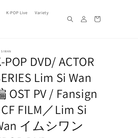
ロ
カ
K-POP Live
Variety
グ
ー
イ
ト
ン
 SIWAN
K-POP DVD/ ACTOR
ERIES Lim Si Wan
 OST PV / Fansign
 CF FILM／Lim Si
Wan イムシワン