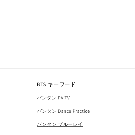
ー
ダ
ル
で
メ
デ
ィ
ア
(1)
を
開
く
BTS キーワード
バンタン PV TV
バンタン Dance Practice
バンタン ブルーレイ