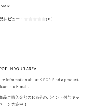
/
/
Share
CF
CF
FILM
FILM
／
／
品レビュー：
( 0 )
Lim
Lim
Si
Si
Wan
Wan
イ
イ
ム
ム
シ
シ
ワ
ワ
ン
ン
KPOP
KPOP
POP IN YOUR AREA
DVD
DVD
の
の
are information about K-POP. Find a product.
数
数
lcome to K-mall.
量
量
を
を
商品ご購入金額の10%分のポイント付与キャ
減
増
ペーン実施中！
ら
や