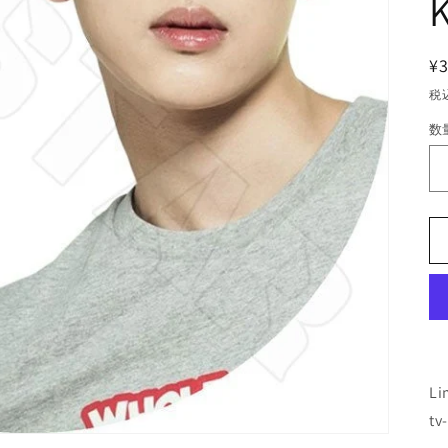
¥
税
数
Li
tv