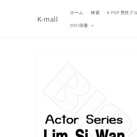
コンテ
ンツに
進む
ホーム
検索
K-POP 男性
K-mall
OST/俳優
商品情
報にス
キップ