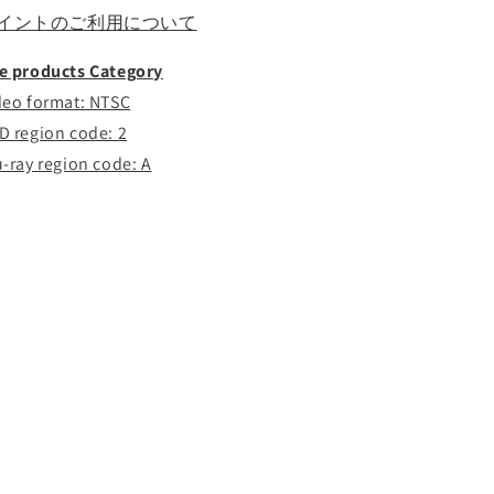
す
す
イントのご利用について
e products Category
deo format: NTSC
D region code: 2
u-ray region code: A