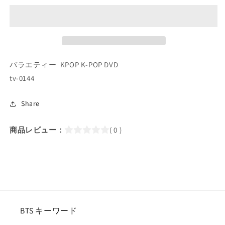
ァ
ァ
ン
ン
心
心
攻
攻
略
略
ア
ア
バラエティー KPOP K-POP DVD
イ
イ
tv-0144
ド
ド
ル
ル
Share
TV
TV
／
／
商品レビュー：
( 0 )
BTOB,
BTOB,
Lovelyz
Lovelyz
(日
(日
本
本
語
語
字
字
幕
幕
BTS キーワード
あ
あ