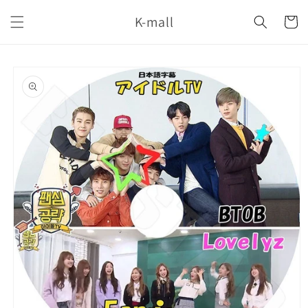
コンテ
カ
ンツに
K-mall
ー
進む
ト
商品情
報にス
キップ