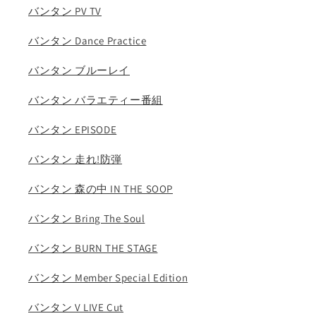
り)
り)
バンタン PV TV
の
の
数
数
バンタン Dance Practice
量
量
を
を
バンタン ブルーレイ
減
増
バンタン バラエティー番組
ら
や
す
す
バンタン EPISODE
バンタン 走れ!防弾
バンタン 森の中 IN THE SOOP
バンタン Bring The Soul
バンタン BURN THE STAGE
バンタン Member Special Edition
バンタン V LIVE Cut