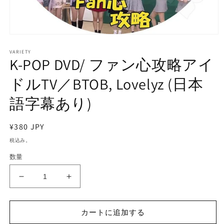
モ
ー
VARIETY
ダ
K-POP DVD/ ファン心攻略アイ
ル
で
ドルTV／BTOB, Lovelyz (日本
メ
デ
語字幕あり)
ィ
ア
(1)
通
¥380 JPY
を
開
常
税込み。
く
価
数量
格
K-
K-
POP
POP
DVD/
DVD/
カートに追加する
フ
フ