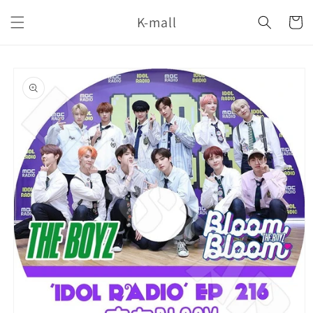
コンテ
カ
ンツに
K-mall
ー
進む
ト
商品情
報にス
キップ