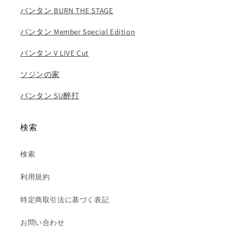
ヨ
ヨ
バンタン BURN THE STAGE
ン
ン
フ
フ
バンタン Member Special Edition
ン
ン
ヒ
ヒ
バンタン V LIVE Cut
ョ
ョ
ン
ン
ソジンの家
ジ
ジ
バンタン SU醉打
ェ
ェ
ジ
ジ
ュ
ュ
検索
ヨ
ヨ
ン
ン
検索
ケ
ケ
ビ
ビ
利用規約
ン..
ン..
の
の
特定商取引法に基づく表記
数
数
量
量
お問い合わせ