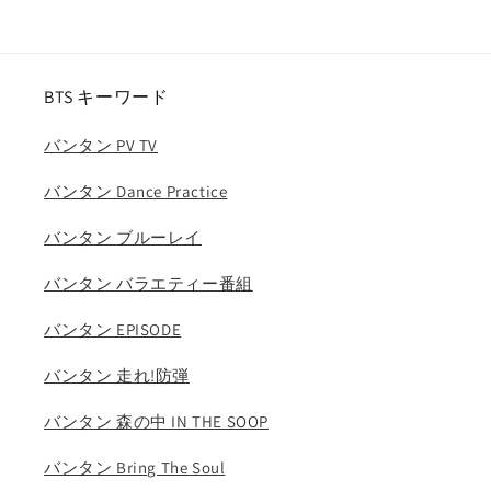
あ
あ
り)
り)
／
／
BTS キーワード
ザ
ザ
ボ
ボ
バンタン PV TV
ー
ー
イ
イ
バンタン Dance Practice
ズ
ズ
Cre.kerz
Cre.kerz
バンタン ブルーレイ
サ
サ
ン
ン
バンタン バラエティー番組
ヨ
ヨ
バンタン EPISODE
ン
ン
ジ
ジ
バンタン 走れ!防弾
ェ
ェ
イ
イ
バンタン 森の中 IN THE SOOP
コ
コ
ブ
ブ
バンタン Bring The Soul