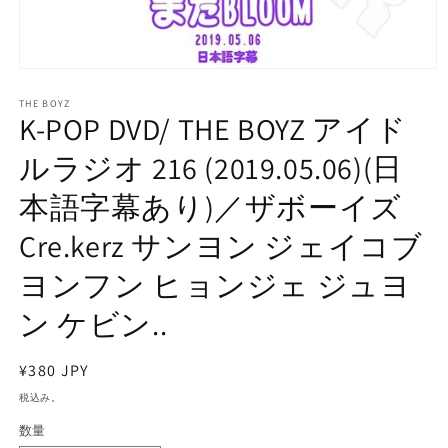
モ
ー
THE BOYZ
ダ
K-POP DVD/ THE BOYZ アイド
ル
で
ルラジオ 216 (2019.05.06)(日
メ
デ
本語字幕あり)／ザボーイズ
ィ
ア
Cre.kerz サンヨン ジェイコブ
(1)
を
開
ヨンフン ヒョンジェ ジュヨ
く
ン ケビン..
通
¥380 JPY
常
税込み。
価
数量
格