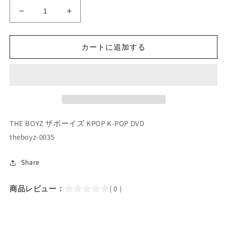
K-
K-
POP
POP
DVD/
DVD/
THE
THE
カートに追加する
BOYZ
BOYZ
ア
ア
イ
イ
ド
ド
ル
ル
ラ
ラ
THE BOYZ ザボーイズ KPOP K-POP DVD
ジ
ジ
theboyz-0035
オ
オ
216
216
(2019.05.06)
Share
(2019.05.06)
(日
(日
本
本
商品レビュー：
( 0 )
語
語
字
字
幕
幕