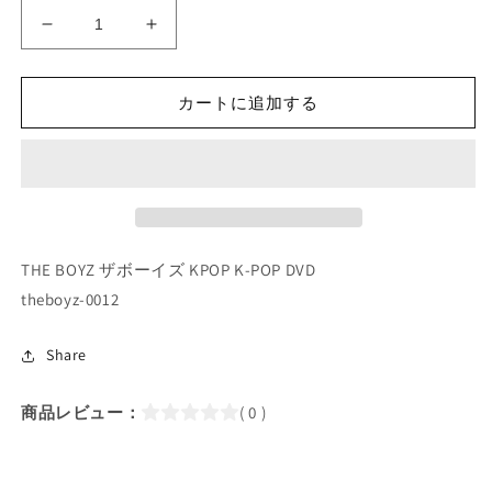
K-
K-
POP
POP
DVD/
DVD/
THE
THE
カートに追加する
BOYZ
BOYZ
2018
2018
GLOBAL
GLOBAL
V
V
LIVE
LIVE
ROOKIE
ROOKIE
5
5
THE BOYZ ザボーイズ KPOP K-POP DVD
(2018.02.09)
(2018.02.09)
theboyz-0012
(日
(日
本
本
Share
語
語
字
字
商品レビュー：
( 0 )
幕
幕
あ
あ
り)
り)