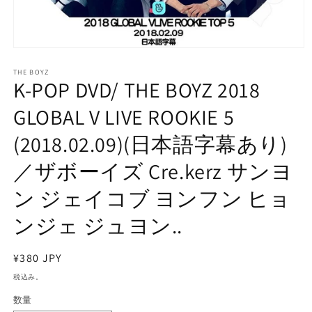
モ
ー
THE BOYZ
ダ
K-POP DVD/ THE BOYZ 2018
ル
で
GLOBAL V LIVE ROOKIE 5
メ
デ
(2018.02.09)(日本語字幕あり)
ィ
ア
／ザボーイズ Cre.kerz サンヨ
(1)
を
開
ン ジェイコブ ヨンフン ヒョ
く
ンジェ ジュヨン..
通
¥380 JPY
常
税込み。
価
数量
格