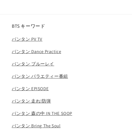
／
／
ザ
ザ
ボ
ボ
ー
ー
BTS キーワード
イ
イ
ズ
ズ
バンタン PV TV
Cre.kerz
Cre.kerz
サ
サ
バンタン Dance Practice
ン
ン
バンタン ブルーレイ
ヨ
ヨ
ン
ン
バンタン バラエティー番組
ジ
ジ
ェ
ェ
バンタン EPISODE
イ
イ
コ
コ
バンタン 走れ!防弾
ブ
ブ
バンタン 森の中 IN THE SOOP
ヨ
ヨ
ン
ン
バンタン Bring The Soul
フ
フ