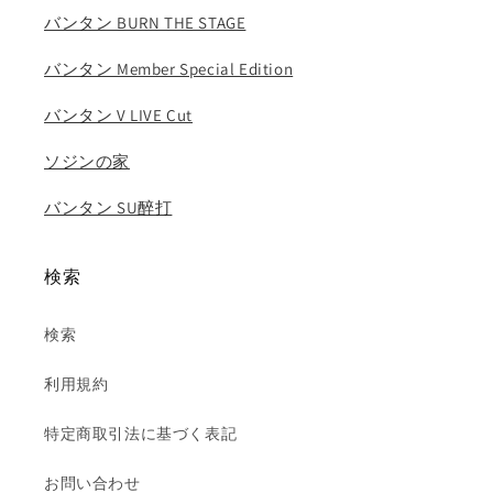
ン
ン
バンタン BURN THE STAGE
ヒ
ヒ
ョ
ョ
バンタン Member Special Edition
ン
ン
バンタン V LIVE Cut
ジ
ジ
ェ
ェ
ソジンの家
ジ
ジ
ュ
ュ
バンタン SU醉打
ヨ
ヨ
ン..
ン..
の
の
検索
数
数
量
量
検索
を
を
減
増
利用規約
ら
や
す
す
特定商取引法に基づく表記
お問い合わせ