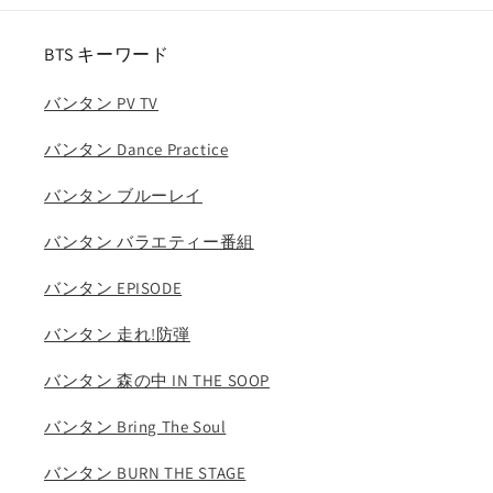
ス
ス
ト
ト
BTS キーワード
レ
レ
イ
イ
バンタン PV TV
キ
キ
ッ
ッ
バンタン Dance Practice
ズ
ズ
KPOP
KPOP
バンタン ブルーレイ
DVD
DVD
の
の
バンタン バラエティー番組
数
数
バンタン EPISODE
量
量
を
を
バンタン 走れ!防弾
減
増
ら
や
バンタン 森の中 IN THE SOOP
す
す
バンタン Bring The Soul
バンタン BURN THE STAGE