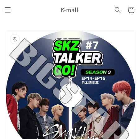
コンテ
カ
ンツに
K-mall
ー
進む
ト
商品情
報にス
キップ