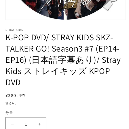
モ
ー
STRAY KIDS
ダ
K-POP DVD/ STRAY KIDS SKZ-
ル
で
TALKER GO! Season3 #7 (EP14-
メ
デ
EP16) (日本語字幕あり)/ Stray
ィ
ア
Kids ストレイキッズ KPOP
(1)
を
開
DVD
く
通
¥380 JPY
常
税込み。
価
数量
格
K-
K-