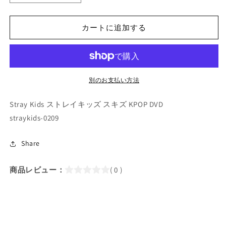
POP
POP
DVD/
DVD/
STRAY
STRAY
カートに追加する
KIDS
KIDS
SKZ-
SKZ-
TALKER
TALKER
GO!
GO!
Season3
Season3
別のお支払い方法
#7
#7
(EP14-
(EP14-
Stray Kids ストレイキッズ スキズ KPOP DVD
EP16)
EP16)
straykids-0209
(日
(日
本
本
Share
語
語
字
字
商品レビュー：
( 0 )
幕
幕
あ
あ
り)/
り)/
Stray
Stray
Kids
Kids