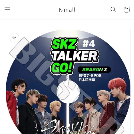
コンテ
カ
ンツに
K-mall
ー
進む
ト
商品情
報にス
キップ