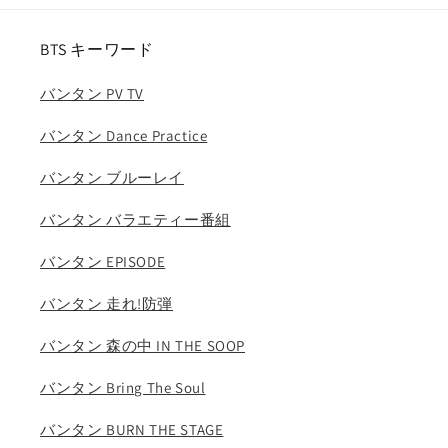
ス
ス
ト
ト
BTS キーワード
レ
レ
イ
イ
バンタン PV TV
キ
キ
ッ
ッ
バンタン Dance Practice
ズ
ズ
キ
キ
バンタン ブルーレイ
ム
ム
バンタン バラエティー番組
ウ
ウ
ジ
ジ
バンタン EPISODE
ン
ン
バ
バ
バンタン 走れ!防弾
ン
ン
チ
チ
バンタン 森の中 IN THE SOOP
ャ
ャ
バンタン Bring The Soul
ン
ン
イ
イ
バンタン BURN THE STAGE
ミ
ミ