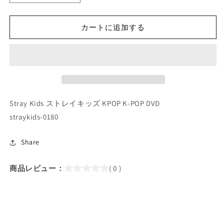
POP
POP
DVD/
DVD/
STRAY
STRAY
カートに追加する
KIDS
KIDS
SKZ-
SKZ-
TALKER
TALKER
GO!
GO!
Season3
Season3
#4
#4
(EP07-
(EP07-
Stray Kids ストレイキッズ KPOP K-POP DVD
EP08)
EP08)
straykids-0180
(日
(日
本
本
Share
語
語
字
字
商品レビュー：
( 0 )
幕
幕
あ
あ
り)/
り)/
Stray
Stray
Kids
Kids