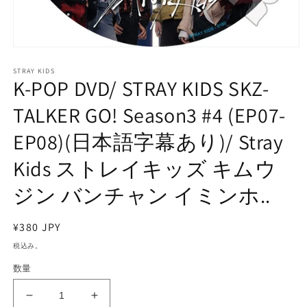
モ
ー
STRAY KIDS
ダ
K-POP DVD/ STRAY KIDS SKZ-
ル
で
TALKER GO! Season3 #4 (EP07-
メ
デ
EP08)(日本語字幕あり)/ Stray
ィ
ア
Kids ストレイキッズ キムウ
(1)
を
開
ジン バンチャン イミンホ..
く
通
¥380 JPY
常
税込み。
価
数量
格
K-
K-