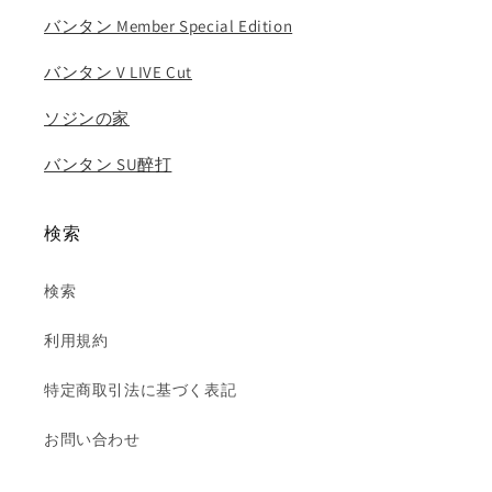
ン
ン
バンタン Member Special Edition
ホ..
ホ..
の
の
バンタン V LIVE Cut
数
数
ソジンの家
量
量
を
を
バンタン SU醉打
減
増
ら
や
す
す
検索
検索
利用規約
特定商取引法に基づく表記
お問い合わせ