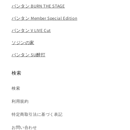
イ
イ
バンタン BURN THE STAGE
ン
ン
イ
イ
バンタン Member Special Edition
ミ
ミ
ン
ン
バンタン V LIVE Cut
ホ
ホ
ソジンの家
フ
フ
ァ
ァ
バンタン SU醉打
ン
ン
ヒ
ヒ
ョ
ョ
検索
ン
ン
ジ
ジ
検索
ン
ン
フ
フ
利用規約
ィ
ィ
リ
リ
特定商取引法に基づく表記
ッ
ッ
ク
ク
お問い合わせ