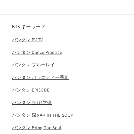
ス
ス
ト
ト
レ
レ
BTS キーワード
イ
イ
キ
キ
バンタン PV TV
ッ
ッ
ズ
ズ
バンタン Dance Practice
キ
キ
ム
ム
バンタン ブルーレイ
ス
ス
バンタン バラエティー番組
ン
ン
ミ
ミ
バンタン EPISODE
ン
ン
ヤ
ヤ
バンタン 走れ!防弾
ン
ン
ジ
ジ
バンタン 森の中 IN THE SOOP
ョ
ョ
バンタン Bring The Soul
ン
ン