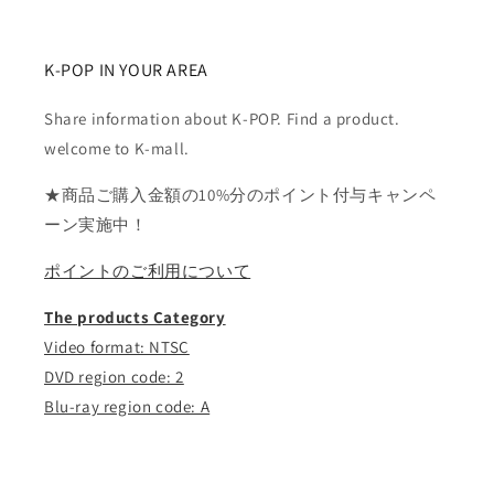
ス..
ス..
の
の
数
数
K-POP IN YOUR AREA
量
量
を
を
Share information about K-POP. Find a product.
減
増
welcome to K-mall.
ら
や
★商品ご購入金額の10%分のポイント付与キャンペ
す
す
ーン実施中！
ポイントのご利用について
The products Category
Video format: NTSC
DVD region code: 2
Blu-ray region code: A