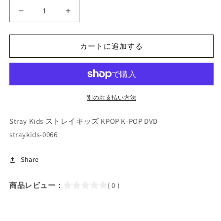
K-
K-
POP
POP
DVD/
DVD/
Stray
Stray
カートに追加する
Kids
Kids
見
見
つ
つ
け
け
別のお支払い方法
た
た
STRAYKIDS
STRAYKIDS
Stray Kids ストレイキッズ KPOP K-POP DVD
#4
#4
straykids-0066
(日
(日
本
本
語
語
Share
字
字
幕
幕
商品レビュー：
( 0 )
あ
あ
り)
り)
／
／