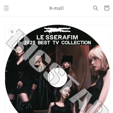
コンテ
カ
ンツに
K-mall
ー
進む
ト
商品情
報にス
キップ