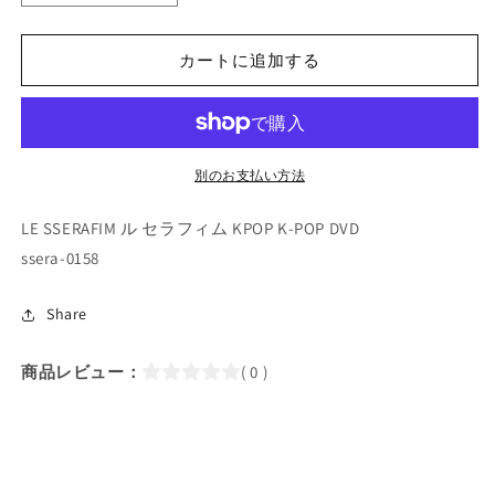
POP
POP
DVD/
DVD/
LE
LE
カートに追加する
SSERAFIM
SSERAFIM
2025
2025
BEST
BEST
TV
TV
COLLECTION★HOT
COLLECTION★HOT
別のお支払い方法
CRAZY
CRAZY
EASY
EASY
LE SSERAFIM ル セラフィム KPOP K-POP DVD
Perfect
Perfect
ssera-0158
Night
Night
UNFORGIVEN
UNFORGIVEN
Share
ANTIFRAGILE
ANTIFRAGILE
FEARLESS/
FEARLESS/
ル
ル
商品レビュー：
( 0 )
セ
セ
ラ
ラ
フ
フ
ィ
ィ