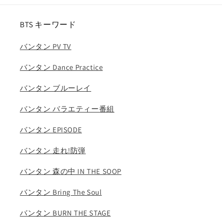
ム
ム
の
の
BTS キーワード
数
数
量
量
バンタン PV TV
を
を
減
増
バンタン Dance Practice
ら
や
す
す
バンタン ブルーレイ
バンタン バラエティー番組
バンタン EPISODE
バンタン 走れ!防弾
バンタン 森の中 IN THE SOOP
バンタン Bring The Soul
バンタン BURN THE STAGE