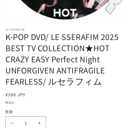
モ
ー
LE SSERAFIM
ダ
K-POP DVD/ LE SSERAFIM 2025
ル
で
BEST TV COLLECTION★HOT
メ
デ
CRAZY EASY Perfect Night
ィ
ア
UNFORGIVEN ANTIFRAGILE
(1)
を
開
FEARLESS/ ルセラフィム
く
通
¥380 JPY
常
税込み。
価
数量
格
K-
K-