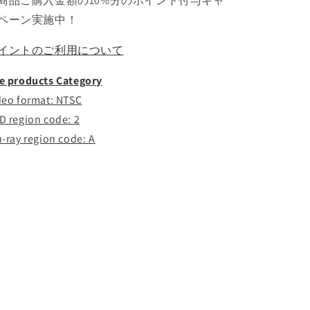
商品ご購入金額の10%分のポイント付与キャ
DVD
DVD
ペーン実施中！
の
の
数
数
イントのご利用について
量
量
を
を
e products Category
減
増
deo format: NTSC
ら
や
D region code: 2
す
す
u-ray region code: A