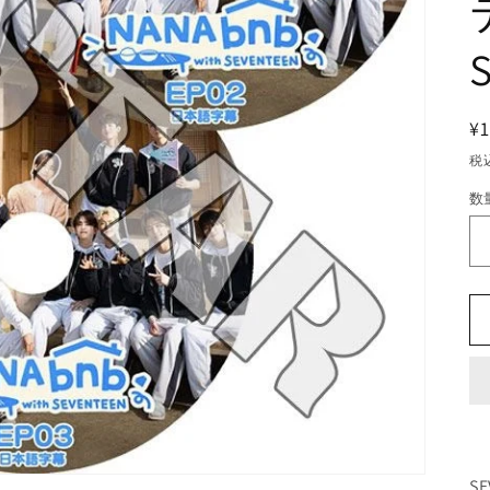
¥1
税
数
S