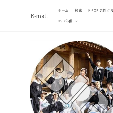
コンテ
ンツに
進む
ホーム
検索
K-POP 男性
K-mall
OST/俳優
商品情
報にス
キップ