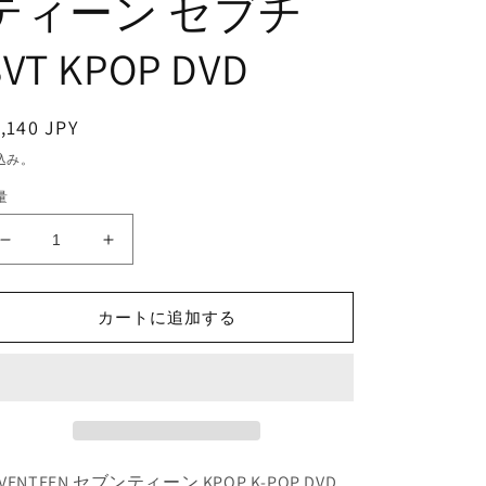
ティーン セブチ
SVT KPOP DVD
通
,140 JPY
常
込み。
価
量
格
K-
K-
POP
POP
DVD/
DVD/
SEVENTEEN
SEVENTEEN
カートに追加する
NANA
NANA
BNB
BNB
(3
(3
枚
枚
SET)
SET)
(完)
(完)
EVENTEEN セブンティーン KPOP K-POP DVD
(日
(日