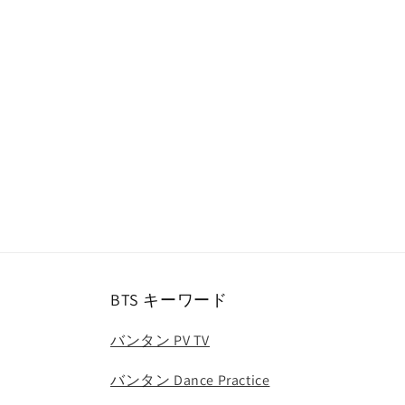
ー
ダ
ル
で
メ
デ
ィ
ア
(1)
を
開
く
BTS キーワード
バンタン PV TV
バンタン Dance Practice