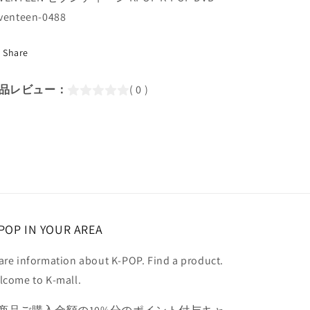
本
本
venteen-0488
語
語
字
字
Share
幕
幕
あ
あ
品レビュー：
( 0 )
り)/
り)/
SEVENTEEN
SEVENTEEN
セ
セ
ブ
ブ
ン
ン
テ
テ
ィ
ィ
ー
ー
POP IN YOUR AREA
ン
ン
セ
セ
are information about K-POP. Find a product.
ブ
ブ
lcome to K-mall.
チ
チ
SVT
SVT
KPOP
KPOP