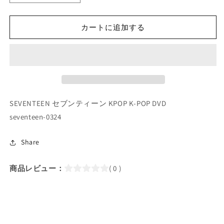
POP
POP
DVD/
DVD/
SEVENTEEN
SEVENTEEN
カートに追加する
森
森
の
の
中
中
IN
IN
THE
THE
SOOP2
SOOP2
SEVENTEEN セブンティーン KPOP K-POP DVD
(EP1)
(EP1)
(日
(日
seventeen-0324
本
本
語
語
Share
字
字
幕
幕
商品レビュー：
( 0 )
あ
あ
り)/
り)/
SEVENTEEN
SEVENTEEN
セ
セ
ブ
ブ