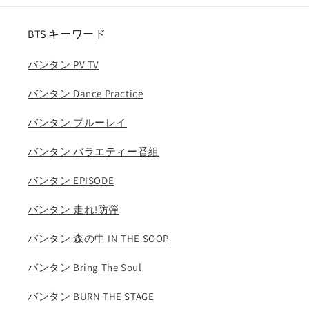
ン
ン
テ
テ
BTS キーワード
ィ
ィ
バンタン PV TV
ー
ー
ン
ン
バンタン Dance Practice
セ
セ
ブ
ブ
バンタン ブルーレイ
チ
チ
エ
エ
バンタン バラエティー番組
ス
ス
バンタン EPISODE
ク
ク
プ
プ
バンタン 走れ!防弾
ス
ス
ウ
ウ
バンタン 森の中 IN THE SOOP
ォ
ォ
ヌ
ヌ
バンタン Bring The Soul
ミ
ミ
バンタン BURN THE STAGE
ン
ン