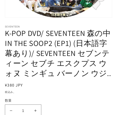
モ
ー
SEVENTEEN
ダ
K-POP DVD/ SEVENTEEN 森の中
ル
で
IN THE SOOP2 (EP1) (日本語字
メ
デ
幕あり)/ SEVENTEEN セブンテ
ィ
ア
ィーン セブチ エスクプス ウ
(1)
を
開
ォヌ ミンギュ バーノン ウジ..
く
通
¥380 JPY
常
税込み。
価
数量
格
K-
K-