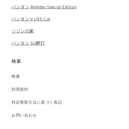
ギ
ギ
バンタン Member Special Edition
ュ
ュ
バ
バ
バンタン V LIVE Cut
ー
ー
ノ
ノ
ソジンの家
ン
ン
バンタン SU醉打
ウ
ウ
ジ..
ジ..
の
の
検索
数
数
量
量
検索
を
を
減
増
利用規約
ら
や
す
す
特定商取引法に基づく表記
お問い合わせ