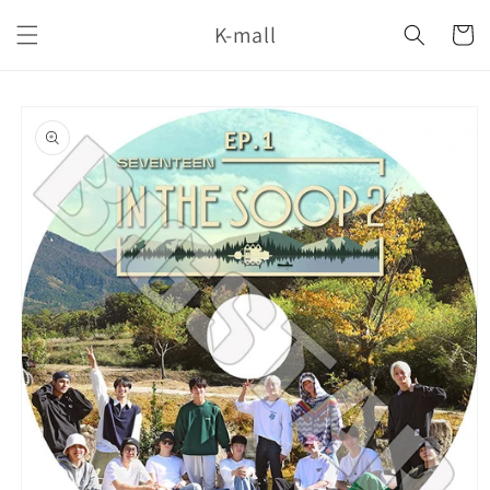
コンテ
カ
ンツに
K-mall
ー
進む
ト
商品情
報にス
キップ