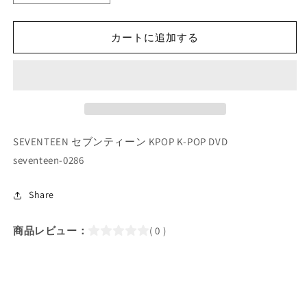
POP
POP
DVD/
DVD/
SEVENTEEN
SEVENTEEN
カートに追加する
Online
Online
Birthday
Birthday
Party
Party
(2022.02.14)
(2022.02.14)
(日
(日
本
本
SEVENTEEN セブンティーン KPOP K-POP DVD
語
語
字
字
seventeen-0286
幕
幕
あ
あ
Share
り)/
り)/
セ
セ
商品レビュー：
( 0 )
ブ
ブ
ン
ン
テ
テ
ィ
ィ