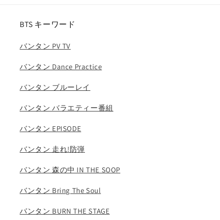
ー
ー
ン
ン
BTS キーワード
セ
セ
ブ
ブ
バンタン PV TV
チ
チ
エ
エ
バンタン Dance Practice
ス
ス
ク
ク
バンタン ブルーレイ
プ
プ
ス
ス
バンタン バラエティー番組
ウ
ウ
バンタン EPISODE
ジ
ジ
ミ
ミ
バンタン 走れ!防弾
ン
ン
ギ
ギ
バンタン 森の中 IN THE SOOP
ュ
ュ
ホ
ホ
バンタン Bring The Soul
シ
シ
バンタン BURN THE STAGE
ウ
ウ