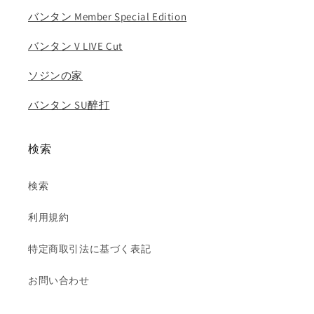
ォ
ォ
バンタン Member Special Edition
ヌ..
ヌ..
の
の
バンタン V LIVE Cut
数
数
量
量
ソジンの家
を
を
バンタン SU醉打
減
増
ら
や
す
す
検索
検索
利用規約
特定商取引法に基づく表記
お問い合わせ