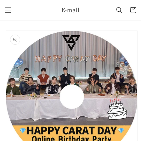
コンテ
カ
ンツに
K-mall
ー
進む
ト
商品情
報にス
キップ