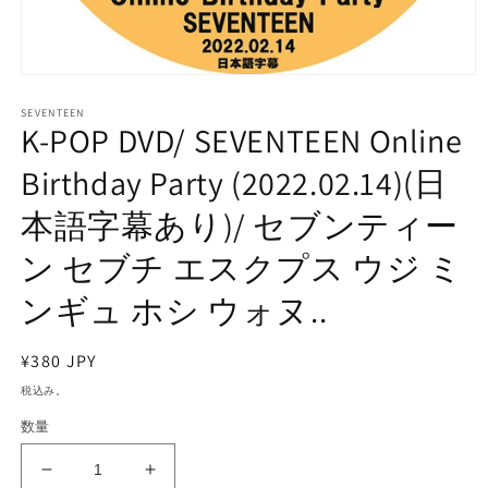
モ
ー
SEVENTEEN
ダ
K-POP DVD/ SEVENTEEN Online
ル
で
Birthday Party (2022.02.14)(日
メ
デ
本語字幕あり)/ セブンティー
ィ
ア
ン セブチ エスクプス ウジ ミ
(1)
を
開
ンギュ ホシ ウォヌ..
く
通
¥380 JPY
常
税込み。
価
数量
格
K-
K-