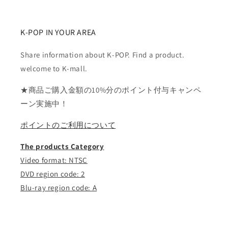
数
数
量
量
K-POP IN YOUR AREA
を
を
減
増
Share information about K-POP. Find a product.
ら
や
welcome to K-mall.
す
す
★商品ご購入金額の10%分のポイント付与キャンペ
ーン実施中！
ポイントのご利用について
The products Category
Video format: NTSC
DVD region code: 2
Blu-ray region code: A