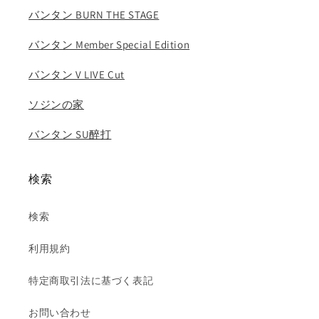
ュ
ュ
バンタン BURN THE STAGE
ホ
ホ
シ
シ
バンタン Member Special Edition
ウ
ウ
バンタン V LIVE Cut
ォ
ォ
ヌ
ヌ
ソジンの家
バ
バ
ー
ー
バンタン SU醉打
ノ
ノ
ン
ン
ス
ス
検索
ン
ン
グ
グ
検索
ァ
ァ
ン
ン
利用規約
デ
デ
ィ
ィ
特定商取引法に基づく表記
ノ..
ノ..
お問い合わせ
の
の