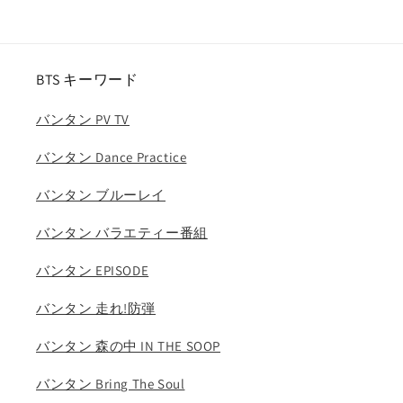
ブ
ブ
ン
ン
テ
テ
ィ
ィ
BTS キーワード
ー
ー
ン
ン
バンタン PV TV
セ
セ
ブ
ブ
バンタン Dance Practice
チ
チ
バンタン ブルーレイ
エ
エ
ス
ス
バンタン バラエティー番組
ク
ク
プ
プ
バンタン EPISODE
ス
ス
ウ
ウ
バンタン 走れ!防弾
ジ
ジ
バンタン 森の中 IN THE SOOP
ミ
ミ
ン
ン
バンタン Bring The Soul
ギ
ギ