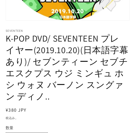
モ
ー
SEVENTEEN
ダ
K-POP DVD/ SEVENTEEN プレ
ル
で
イヤー(2019.10.20)(日本語字幕
メ
デ
あり)/ セブンティーン セブチ
ィ
ア
エスクプス ウジ ミンギュ ホ
(1)
を
開
シ ウォヌ バーノン スングァ
く
ン ディノ..
通
¥380 JPY
常
税込み。
価
数量
格