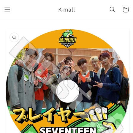
コンテ
カ
ンツに
K-mall
ー
進む
ト
商品情
報にス
キップ