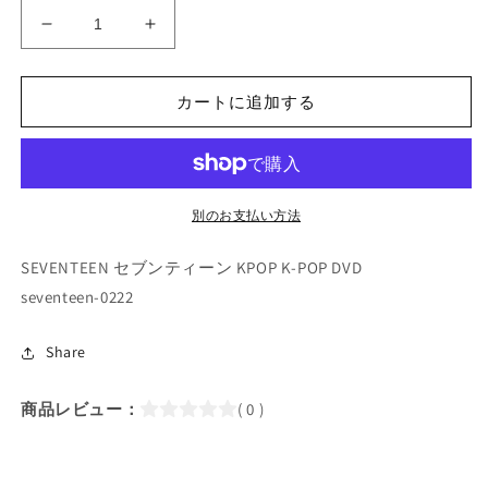
K-
K-
POP
POP
DVD/
DVD/
SEVENTEEN
SEVENTEEN
カートに追加する
プ
プ
レ
レ
イ
イ
ヤ
ヤ
別のお支払い方法
ー
ー
(2019.10.20)
(2019.10.20)
SEVENTEEN セブンティーン KPOP K-POP DVD
(日
(日
seventeen-0222
本
本
語
語
Share
字
字
幕
幕
商品レビュー：
( 0 )
あ
あ
り)/
り)/
セ
セ