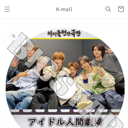
コンテ
カ
ンツに
K-mall
ー
進む
ト
商品情
報にス
キップ