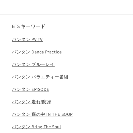
あ
あ
り)/
り)/
RIIZE
RIIZE
ラ
ラ
BTS キーワード
イ
イ
ズ
ズ
バンタン PV TV
シ
シ
ョ
ョ
バンタン Dance Practice
ウ
ウ
タ
タ
バンタン ブルーレイ
ロ
ロ
バンタン バラエティー番組
ウ
ウ
ウ
ウ
バンタン EPISODE
ン
ン
ソ
ソ
バンタン 走れ!防弾
ク
ク
ソ
ソ
バンタン 森の中 IN THE SOOP
ン
ン
バンタン Bring The Soul
チ
チ