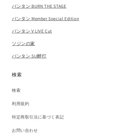
ャ
ャ
バンタン BURN THE STAGE
ン
ン
ウ
ウ
バンタン Member Special Edition
ォ
ォ
ン
ン
バンタン V LIVE Cut
ビ
ビ
ソジンの家
ン
ン
ス
ス
バンタン SU醉打
ン
ン
ハ
ハ
ン
ン
検索
ソ
ソ
ヒ
ヒ
検索
ア
ア
ン
ン
利用規約
ト
ト
ン
ン
特定商取引法に基づく表記
の
の
数
数
お問い合わせ