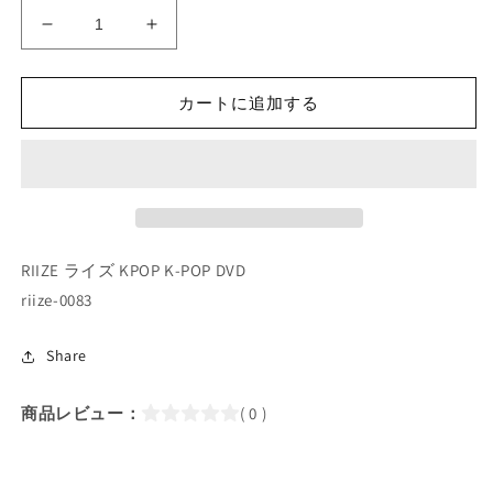
K-
K-
POP
POP
DVD/
DVD/
RIIZE
RIIZE
カートに追加する
ア
ア
イ
イ
ド
ド
ル
ル
人
人
間
間
RIIZE ライズ KPOP K-POP DVD
劇
劇
riize-0083
場
場
(2025.05.23)
(2025.05.23)
Share
(日
(日
本
本
商品レビュー：
( 0 )
語
語
字
字
幕
幕