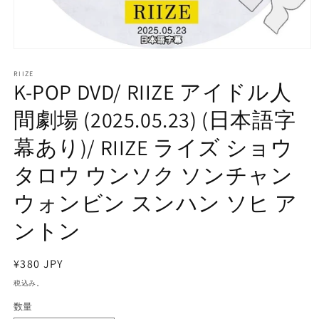
モ
ー
RIIZE
ダ
K-POP DVD/ RIIZE アイドル人
ル
で
間劇場 (2025.05.23) (日本語字
メ
デ
幕あり)/ RIIZE ライズ ショウ
ィ
ア
タロウ ウンソク ソンチャン
(1)
を
開
ウォンビン スンハン ソヒ ア
く
ントン
通
¥380 JPY
常
税込み。
価
数量
格