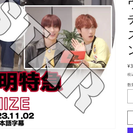
¥
税
数