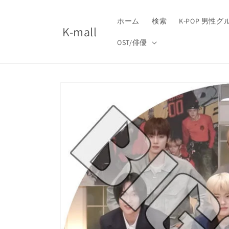
コンテ
ンツに
進む
ホーム
検索
K-POP 男性
K-mall
OST/俳優
商品情
報にス
キップ