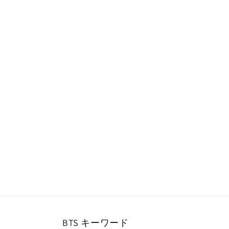
ー
ダ
ル
で
メ
デ
ィ
ア
(1)
を
開
く
BTS キーワード