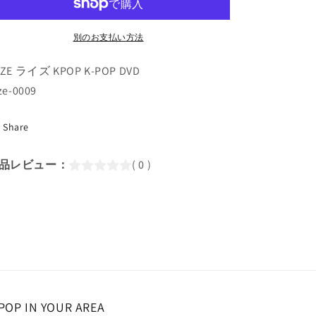
特
特
急
急
別のお支払い方法
(2023.11.02)
(2023.11.02)
(日
(日
IZE ライズ KPOP K-POP DVD
本
本
ize-0009
語
語
字
字
Share
幕
幕
あ
あ
り)/
り)/
品レビュー：
( 0 )
RIIZE
RIIZE
ラ
ラ
イ
イ
ズ
ズ
シ
シ
ョ
ョ
ウ
ウ
タ
タ
POP IN YOUR AREA
ロ
ロ