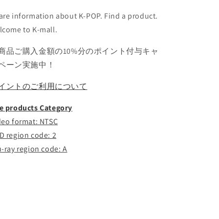
ウ
ウ
are information about K-POP. Find a product.
ウ
ウ
lcome to K-mall.
ン
ン
ソ
ソ
商品ご購入金額の10%分のポイント付与キャ
ク
ク
ペーン実施中！
ソ
ソ
ン
ン
イントのご利用について
チ
チ
ャ
ャ
e products Category
ン
ン
deo format: NTSC
ウ
ウ
D region code: 2
ォ
ォ
u-ray region code: A
ン
ン
ビ
ビ
ン
ン
ス
ス
ン
ン
ハ
ハ