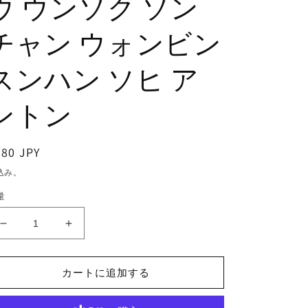
ウ ウンソク ソン
チャン ウォンビン
スンハン ソヒ ア
ントン
通
380 JPY
常
込み。
価
量
格
K-
K-
POP
POP
DVD/
DVD/
RIIZE
RIIZE
カートに追加する
文
文
明
明