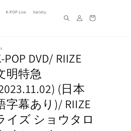
ロ
カ
K-POP Live
Variety
グ
ー
イ
ト
ン
ZE
-POP DVD/ RIIZE
文明特急
(2023.11.02) (日本
語字幕あり)/ RIIZE
ライズ ショウタロ