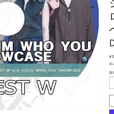
¥
税
数