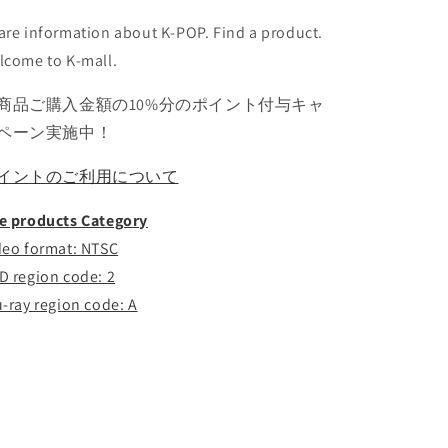
イ
イ
are information about K-POP. Find a product.
ア
ア
lcome to K-mall.
ー
ー
ル
ル
商品ご購入金額の10%分のポイント付与キャ
ア
ア
ペーン実施中！
ー
ー
ロ
ロ
イントのご利用について
ン
ン
ミ
ミ
e products Category
ン
ン
deo format: NTSC
ヒ
ヒ
D region code: 2
ョ
ョ
ン
ン
u-ray region code: A
ベ
ベ
ク
ク
ホ
ホ
レ
レ
ン
ン
KPOP
KPOP