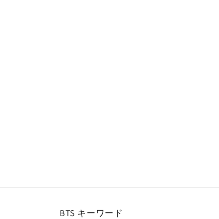
ー
ダ
ル
で
メ
デ
ィ
ア
(1)
を
開
く
BTS キーワード