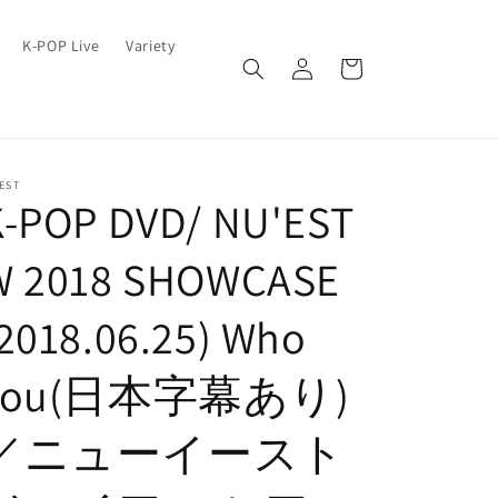
ロ
カ
K-POP Live
Variety
グ
ー
イ
ト
ン
EST
K-POP DVD/ NU'EST
W 2018 SHOWCASE
2018.06.25) Who
You(日本字幕あり)
／ニューイースト