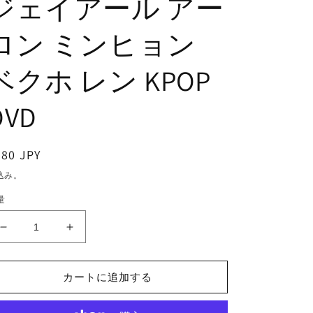
ジェイアール アー
ロン ミンヒョン
ベクホ レン KPOP
DVD
通
380 JPY
常
込み。
価
量
格
K-
K-
POP
POP
DVD/
DVD/
NU&#39;EST
NU&#39;EST
カートに追加する
W
W
2018
2018