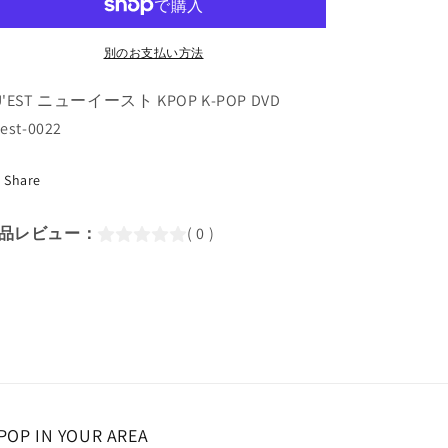
SHOWCASE
SHOWCASE
(2018.06.25)
(2018.06.25)
Who
Who
別のお支払い方法
You(日
You(日
U'EST ニューイースト KPOP K-POP DVD
本
本
字
字
est-0022
幕
幕
あ
あ
Share
り)
り)
／
／
品レビュー：
( 0 )
ニ
ニ
ュ
ュ
ー
ー
イ
イ
ー
ー
ス
ス
ト
ト
ジ
ジ
POP IN YOUR AREA
ェ
ェ