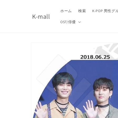
コンテ
ンツに
進む
ホーム
検索
K-POP 男性
K-mall
OST/俳優
商品情
報にス
キップ