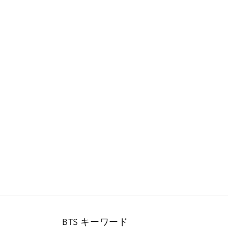
ー
ダ
ル
で
メ
デ
ィ
ア
(1)
を
開
く
BTS キーワード