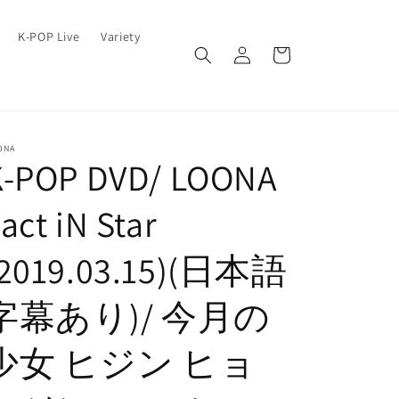
ロ
カ
K-POP Live
Variety
グ
ー
イ
ト
ン
ONA
K-POP DVD/ LOONA
act iN Star
(2019.03.15)(日本語
字幕あり)/ 今月の
少女 ヒジン ヒョ