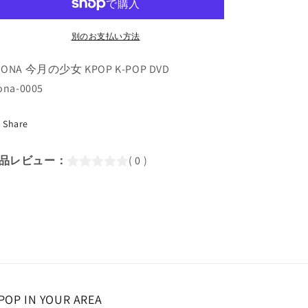
Star
Star
(2019.03.15)
(2019.03.15)
(日
(日
別のお支払い方法
本
本
OONA 今月の少女 KPOP K-POP DVD
語
語
字
字
ona-0005
幕
幕
あ
あ
Share
り)/
り)/
今
今
品レビュー：
( 0 )
月
月
の
の
少
少
女
女
ヒ
ヒ
ジ
ジ
ン
ン
ヒ
ヒ
POP IN YOUR AREA
ョ
ョ