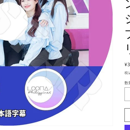
¥
税
数