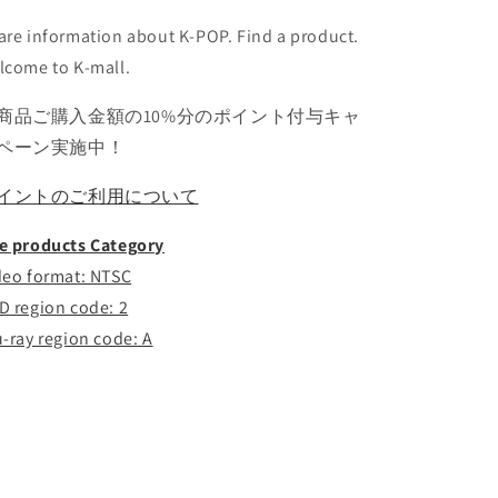
ン
ン
are information about K-POP. Find a product.
ジ
ジ
lcome to K-mall.
ン
ン
ハ
ハ
商品ご購入金額の10%分のポイント付与キャ
ス
ス
ペーン実施中！
ル
ル
ヨ
ヨ
イントのご利用について
ジ
ジ
ン
ン
e products Category
ビ
ビ
deo format: NTSC
ビ
ビ
D region code: 2
キ
キ
ム
ム
u-ray region code: A
リ
リ
プ
プ
ジ
ジ
ン
ン
ソ
ソ
ル
ル