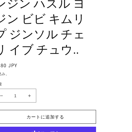
ンジン ハスル ヨ
ジン ビビ キムリ
プ ジンソル チェ
リ イブ チュウ..
通
380 JPY
常
込み。
価
量
格
K-
K-
POP
POP
DVD/
DVD/
LOONA
LOONA
カートに追加する
Fact
Fact
iN
iN