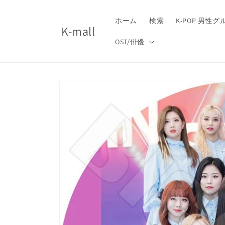
コンテ
ンツに
進む
ホーム
検索
K-POP 男性
K-mall
OST/俳優
商品情
報にス
キップ