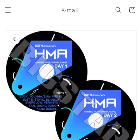
コンテ
カ
ンツに
K-mall
ー
進む
ト
商品情
報にス
キップ