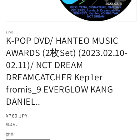
モ
ー
LIVE
ダ
K-POP DVD/ HANTEO MUSIC
ル
で
AWARDS (2枚Set) (2023.02.10-
メ
デ
02.11)/ NCT DREAM
ィ
ア
DREAMCATCHER Kep1er
(1)
を
開
fromis_9 EVERGLOW KANG
く
DANIEL..
通
¥760 JPY
常
税込み。
価
数量
格