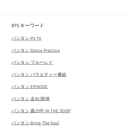
数
数
量
量
を
を
減
増
BTS キーワード
ら
や
す
す
バンタン PV TV
バンタン Dance Practice
バンタン ブルーレイ
バンタン バラエティー番組
バンタン EPISODE
バンタン 走れ!防弾
バンタン 森の中 IN THE SOOP
バンタン Bring The Soul