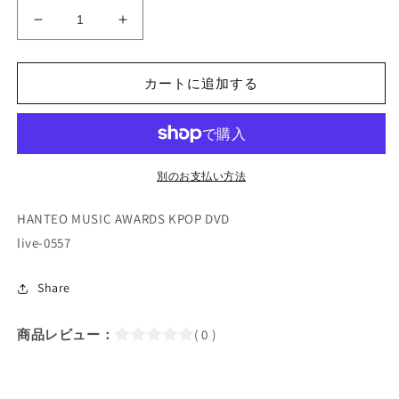
K-
K-
POP
POP
DVD/
DVD/
HANTEO
HANTEO
カートに追加する
MUSIC
MUSIC
AWARDS
AWARDS
(2
(2
枚
枚
別のお支払い方法
Set)
Set)
(2023.02.10-
(2023.02.10-
02.11)/
02.11)/
HANTEO MUSIC AWARDS KPOP DVD
NCT
NCT
live-0557
DREAM
DREAM
DREAMCATCHER
DREAMCATCHER
Share
Kep1er
Kep1er
fromis_9
fromis_9
EVERGLOW
EVERGLOW
商品レビュー：
( 0 )
KANG
KANG
DANIEL..
DANIEL..
の
の