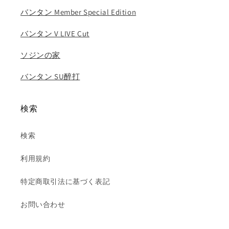
量
量
バンタン Member Special Edition
を
を
バンタン V LIVE Cut
減
増
ら
や
ソジンの家
す
す
バンタン SU醉打
検索
検索
利用規約
特定商取引法に基づく表記
お問い合わせ