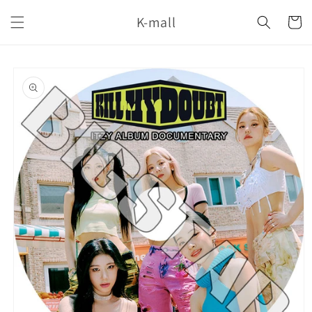
コンテ
カ
ンツに
K-mall
ー
進む
ト
商品情
報にス
キップ