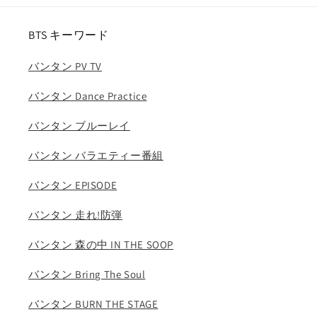
ジ
ジ
リ
リ
BTS キーワード
ア
ア
バンタン PV TV
リ
リ
ュ
ュ
バンタン Dance Practice
ジ
ジ
ン
ン
バンタン ブルーレイ
チ
チ
ェ
ェ
バンタン バラエティー番組
リ
リ
バンタン EPISODE
ョ
ョ
ン
ン
バンタン 走れ!防弾
ユ
ユ
ナ
ナ
バンタン 森の中 IN THE SOOP
ITZY
ITZY
KPOP
KPOP
バンタン Bring The Soul
DVD
DVD
の
の
バンタン BURN THE STAGE
数
数