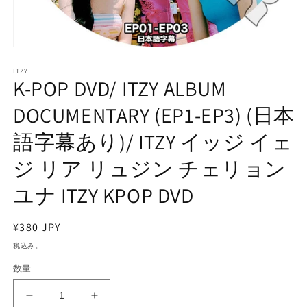
モ
ー
ITZY
ダ
K-POP DVD/ ITZY ALBUM
ル
で
DOCUMENTARY (EP1-EP3) (日本
メ
デ
語字幕あり)/ ITZY イッジ イェ
ィ
ア
ジ リア リュジン チェリョン
(1)
を
開
ユナ ITZY KPOP DVD
く
通
¥380 JPY
常
税込み。
価
数量
格
K-
K-