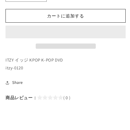
POP
POP
DVD/
DVD/
ITZY
ITZY
カートに追加する
ALBUM
ALBUM
DOCUMENTARY
DOCUMENTARY
(EP1-
(EP1-
EP3)
EP3)
(日
(日
本
本
ITZY イッジ KPOP K-POP DVD
語
語
字
字
itzy-0120
幕
幕
あ
あ
Share
り)/
り)/
ITZY
ITZY
商品レビュー：
( 0 )
イ
イ
ッ
ッ
ジ
ジ
イ
イ
ェ
ェ