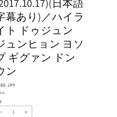
(2017.10.17)(日本語
字幕あり)／ハイラ
イト ドゥジュン
ジュンヒョン ヨソ
プ ギグァン ドン
ウン
通
380 JPY
常
込み。
価
量
格
K-
K-