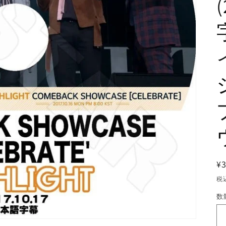
¥
税
数