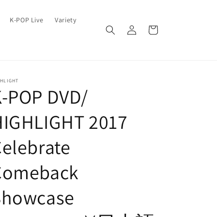
ロ
カ
K-POP Live
Variety
グ
ー
イ
ト
ン
GHLIGHT
K-POP DVD/
HIGHLIGHT 2017
elebrate
Comeback
Showcase