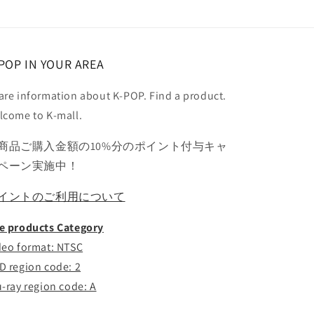
ト
ト
ド
ド
ゥ
ゥ
POP IN YOUR AREA
ジ
ジ
ュ
ュ
are information about K-POP. Find a product.
ン
ン
lcome to K-mall.
ジ
ジ
ュ
ュ
商品ご購入金額の10%分のポイント付与キャ
ン
ン
ペーン実施中！
ヒ
ヒ
ョ
ョ
イントのご利用について
ン
ン
ヨ
ヨ
e products Category
ソ
ソ
deo format: NTSC
プ
プ
D region code: 2
ギ
ギ
グ
グ
u-ray region code: A
ァ
ァ