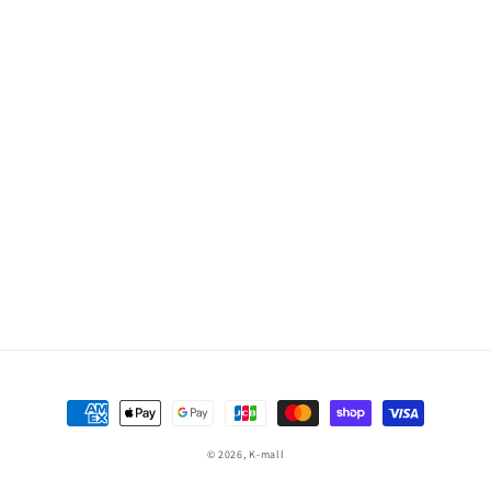
決
済
© 2026,
K-mall
方