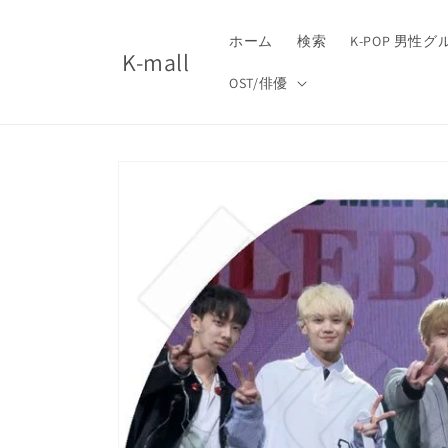
コンテ
ンツに
進む
ホーム
検索
K-POP 男性
K-mall
OST/俳優
商品情
報にス
キップ