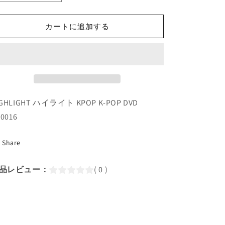
POP
POP
DVD/
DVD/
HIGHLIGHT
HIGHLIGHT
カートに追加する
2017
2017
Celebrate
Celebrate
Comeback
Comeback
Showcase
Showcase
(2017.10.17)
(2017.10.17)
(日
(日
IGHLIGHT ハイライト KPOP K-POP DVD
本
本
語
語
-0016
字
字
幕
幕
Share
あ
あ
り)
り)
品レビュー：
( 0 )
／
／
ハ
ハ
イ
イ
ラ
ラ
イ
イ