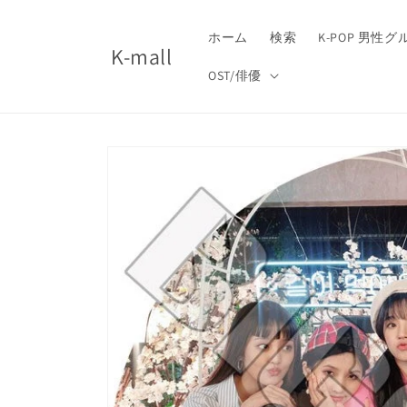
コンテ
ンツに
進む
ホーム
検索
K-POP 男性
K-mall
OST/俳優
商品情
報にス
キップ