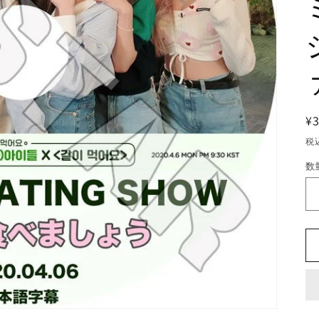
¥
税
数