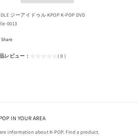
(日
(日
本
本
-IDLE ジーアイドゥル KPOP K-POP DVD
語
語
字
字
dle-0013
幕
幕
あ
あ
Share
り)/
り)/
ヨ
ヨ
品レビュー：
( 0 )
ジ
ジ
ャ
ャ
ア
ア
イ
イ
ド
ド
ル
ル
ミ
ミ
ヨ
ヨ
POP IN YOUR AREA
ン
ン
ミ
ミ
are information about K-POP. Find a product.
ン
ン