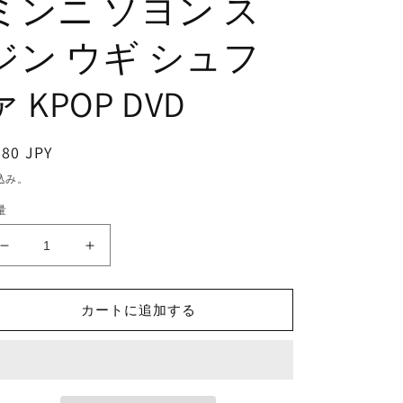
ミンニ ソヨン ス
ジン ウギ シュフ
ァ KPOP DVD
通
380 JPY
常
込み。
価
量
格
K-
K-
POP
POP
DVD/
DVD/
G-
G-
カートに追加する
IDLE
IDLE
EATING
EATING
SHOW
SHOW
(2020.04.06)
(2020.04.06)