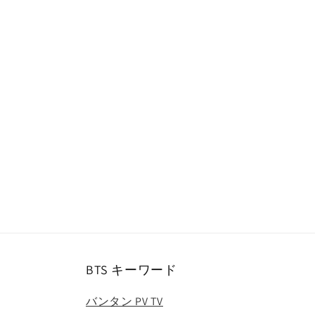
ー
ダ
ル
で
メ
デ
ィ
ア
(1)
を
開
く
BTS キーワード
バンタン PV TV