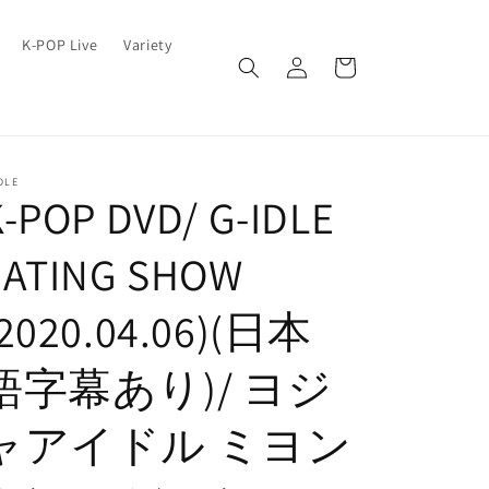
ロ
カ
K-POP Live
Variety
グ
ー
イ
ト
ン
DLE
K-POP DVD/ G-IDLE
EATING SHOW
(2020.04.06)(日本
語字幕あり)/ ヨジ
ャアイドル ミヨン