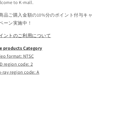
lcome to K-mall.
ニ
ニ
ソ
ソ
商品ご購入金額の10%分のポイント付与キャ
ヨ
ヨ
ペーン実施中！
ン
ン
ス
ス
イントのご利用について
ジ
ジ
ン
ン
e products Category
ウ
ウ
deo format: NTSC
ギ
ギ
D region code: 2
シ
シ
ュ
ュ
u-ray region code: A
フ
フ
ァ
ァ
KPOP
KPOP
DVD
DVD
の
の
数
数
量
量
を
を