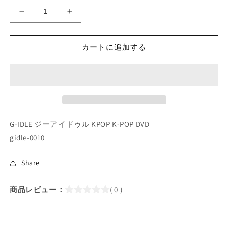
K-
K-
POP
POP
DVD/
DVD/
G-
G-
カートに追加する
IDLE
IDLE
CHECK-
CHECK-
IN
IN
LIVE(2019.07.21)
LIVE(2019.07.21)
WAITING
WAITING
ROOM(日
ROOM(日
本
本
G-IDLE ジーアイドゥル KPOP K-POP DVD
語
語
gidle-0010
字
字
幕
幕
Share
あ
あ
り)
り)
商品レビュー：
( 0 )
／
／
ヨ
ヨ
ジ
ジ