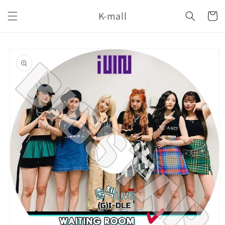
コンテ
カ
ンツに
K-mall
ー
進む
ト
商品情
報にス
キップ