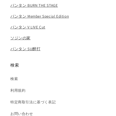
バンタン BURN THE STAGE
シ
シ
ュ
ュ
バンタン Member Special Edition
フ
フ
ァ
ァ
バンタン V LIVE Cut
KPOP
KPOP
DVD
DVD
ソジンの家
の
の
数
数
バンタン SU醉打
量
量
を
を
検索
減
増
ら
や
す
す
検索
利用規約
特定商取引法に基づく表記
お問い合わせ