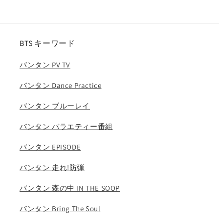
ャ
ャ
ア
ア
イ
イ
ド
ド
BTS キーワード
ル
ル
バンタン PV TV
ミ
ミ
ヨ
ヨ
バンタン Dance Practice
ン
ン
ミ
ミ
バンタン ブルーレイ
ン
ン
ニ
ニ
バンタン バラエティー番組
ソ
ソ
バンタン EPISODE
ヨ
ヨ
ン
ン
バンタン 走れ!防弾
ス
ス
ジ
ジ
バンタン 森の中 IN THE SOOP
ン
ン
ウ
ウ
バンタン Bring The Soul
ギ
ギ