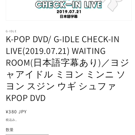
モ
ー
G-IDLE
ダ
K-POP DVD/ G-IDLE CHECK-IN
ル
で
LIVE(2019.07.21) WAITING
メ
デ
ROOM(日本語字幕あり)／ヨジ
ィ
ア
ャアイドル ミヨン ミンニ ソ
(1)
を
開
ヨン スジン ウギ シュファ
く
KPOP DVD
通
¥380 JPY
常
税込み。
価
数量
格