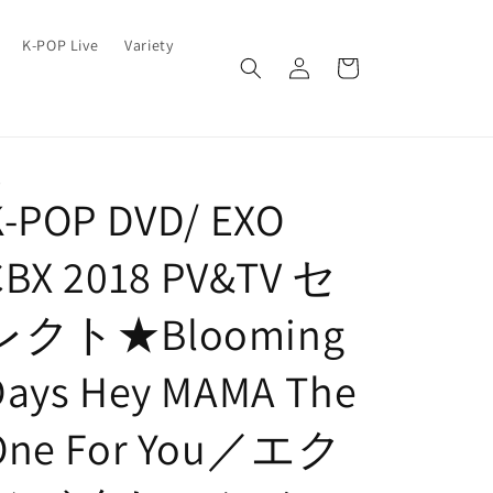
ロ
カ
K-POP Live
Variety
グ
ー
イ
ト
ン
O
K-POP DVD/ EXO
CBX 2018 PV&TV セ
レクト★Blooming
Days Hey MAMA The
One For You／エク