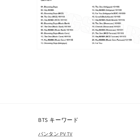
ー
ダ
ル
で
メ
デ
ィ
ア
(1)
モ
を
ー
開
ダ
く
ル
で
メ
デ
ィ
ア
(2)
を
開
く
BTS キーワード
バンタン PV TV