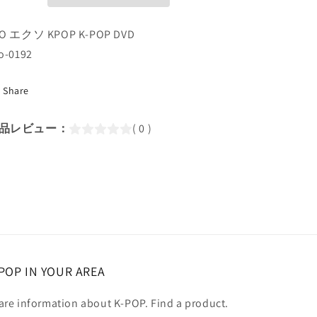
レ
レ
ク
ク
XO エクソ KPOP K-POP DVD
ト
ト
o-0192
★Blooming
★Blooming
Days
Days
Hey
Hey
Share
MAMA
MAMA
The
The
品レビュー：
( 0 )
One
One
For
For
You
You
／
／
エ
エ
ク
ク
ソ
ソ
ベ
ベ
ク
ク
POP IN YOUR AREA
ヒ
ヒ
ョ
ョ
are information about K-POP. Find a product.
ン
ン