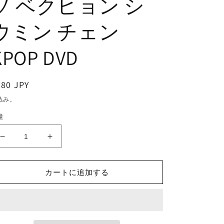
ソ ベクヒョン シ
ウミン チェン
KPOP DVD
通
380 JPY
常
込み。
価
量
格
K-
K-
POP
POP
DVD/
DVD/
EXO
EXO
カートに追加する
CBX
CBX
2018
2018
PV&amp;TV
PV&amp;TV
セ
セ