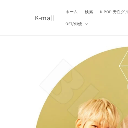
コンテ
ンツに
進む
ホーム
検索
K-POP 男性
K-mall
OST/俳優
商品情
報にス
キップ