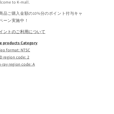
lcome to K-mall.
シ
シ
ウ
ウ
商品ご購入金額の10%分のポイント付与キャ
ミ
ミ
ペーン実施中！
ン
ン
チ
チ
イントのご利用について
ェ
ェ
ン
ン
e products Category
KPOP
KPOP
deo format: NTSC
DVD
DVD
D region code: 2
の
の
数
数
u-ray region code: A
量
量
を
を
減
増
ら
や
す
す