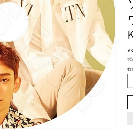
¥
税
数