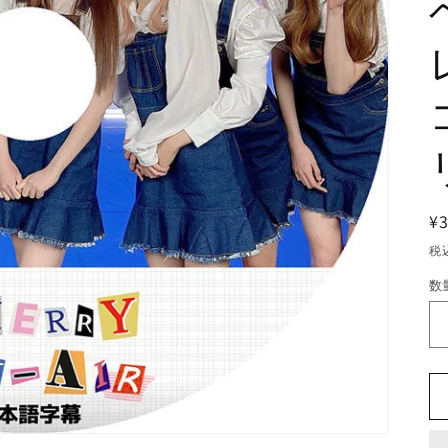
¥
税
数