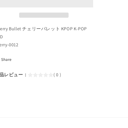
ON-
ON-
AIR
AIR
#1(EP01-
#1(EP01-
EP05)
EP05)
(日
(日
herry Bullet チェリーバレット KPOP K-POP
本
本
VD
語
語
erry-0012
字
字
幕
幕
Share
あ
あ
り)/
り)/
品レビュー：
( 0 )
チ
チ
ェ
ェ
リ
リ
ー
ー
バ
バ
レ
レ
ッ
ッ
ト
ト