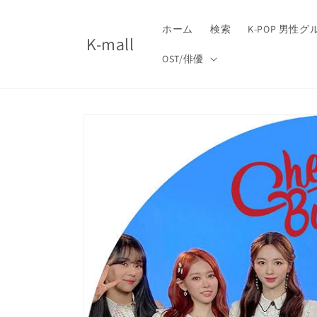
コンテ
ンツに
進む
ホーム
検索
K-POP 男性
K-mall
OST/俳優
商品情
報にス
キップ