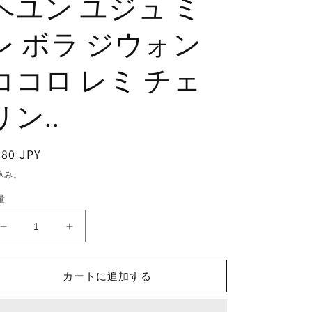
ヘユン ユジュ ミ
レ ボラ ジウォン
ココロ レミ チェ
リン..
通
380 JPY
常
込み。
価
量
格
K-
K-
POP
POP
DVD/
DVD/
Cherry
Cherry
カートに追加する
Bullet
Bullet
CHERRY
CHERRY