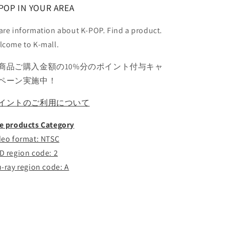
ヘ
ヘ
POP IN YOUR AREA
ユ
ユ
ン
ン
are information about K-POP. Find a product.
ユ
ユ
lcome to K-mall.
ジ
ジ
ュ
ュ
商品ご購入金額の10%分のポイント付与キャ
ミ
ミ
ペーン実施中！
レ
レ
ボ
ボ
イントのご利用について
ラ
ラ
e products Category
ジ
ジ
ウ
ウ
deo format: NTSC
ォ
ォ
D region code: 2
ン
ン
u-ray region code: A
コ
コ
コ
コ
ロ
ロ
レ
レ
ミ
ミ