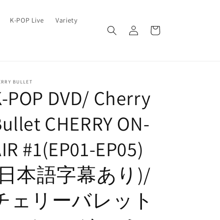
ロ
カ
K-POP Live
Variety
グ
ー
イ
ト
ン
ERRY BULLET
K-POP DVD/ Cherry
Bullet CHERRY ON-
IR #1(EP01-EP05)
(日本語字幕あり)/
チェリーバレット