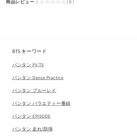
本
本
商品レビュー：
( 0 )
語
語
字
字
幕
幕
あ
あ
り)/
り)/
防
防
BTS キーワード
弾
弾
ブ
ブ
バンタン PV TV
ル
ル
ー
ー
バンタン Dance Practice
レ
レ
イ
イ
バンタン ブルーレイ
シ
シ
バンタン バラエティー番組
ュ
ュ
ガ
ガ
バンタン EPISODE
ジ
ジ
ン
ン
バンタン 走れ!防弾
J-
J-