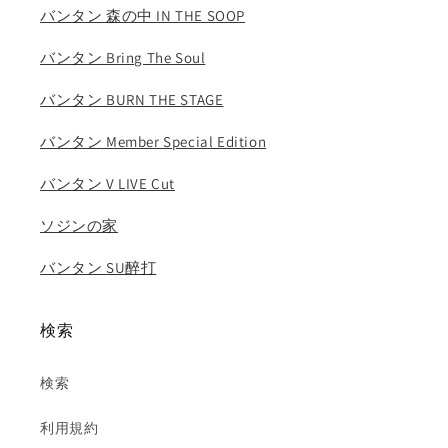
HOPE
HOPE
バンタン 森の中 IN THE SOOP
ジ
ジ
ミ
ミ
バンタン Bring The Soul
ン
ン
バンタン BURN THE STAGE
ブ
ブ
ィ
ィ
バンタン Member Special Edition
ジ
ジ
ョ
ョ
バンタン V LIVE Cut
ン
ン
グ
グ
ソジンの家
ク..
ク..
バンタン SU醉打
の
の
数
数
量
量
検索
を
を
減
増
検索
ら
や
す
す
利用規約