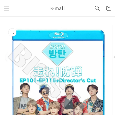
コンテ
カ
ンツに
K-mall
ー
進む
ト
商品情
報にス
キップ