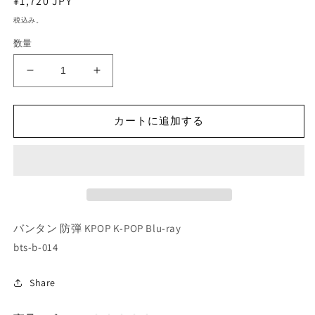
通
¥1,720 JPY
常
税込み。
価
数量
格
Blu-
Blu-
ray/
ray/
バ
バ
カートに追加する
ン
ン
タ
タ
ン
ン
走
走
れ!
れ!
防
防
弾
弾
バンタン 防弾 KPOP K-POP Blu-ray
#6
#6
bts-b-014
(EP101-
(EP101-
115+Director&#39;s
115+Director&#39;s
Share
Cut)
Cut)
(日
(日