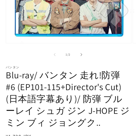
モ
ー
の
1
/
2
ダ
ル
で
バンタン
Blu-ray/ バンタン 走れ!防弾
メ
デ
#6 (EP101-115+Director's Cut)
ィ
ア
(1)
(2
(日本語字幕あり)/ 防弾 ブル
を
開
ーレイ シュガ ジン J-HOPE ジ
く
ミン ブィ ジョングク..