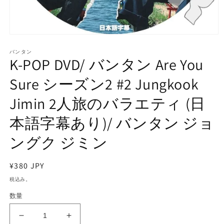
モ
ー
バンタン
ダ
K-POP DVD/ バンタン Are You
ル
で
Sure シーズン2 #2 Jungkook
メ
デ
Jimin 2人旅のバラエティ (日
ィ
ア
本語字幕あり)/ バンタン ジョ
(1)
を
開
ングク ジミン
く
通
¥380 JPY
常
税込み。
価
数量
格
K-
K-