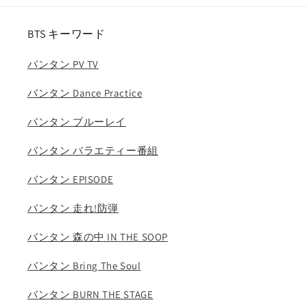
の
の
バ
バ
BTS キーワード
ラ
ラ
エ
エ
バンタン PV TV
テ
テ
バンタン Dance Practice
ィ
ィ
(日
(日
バンタン ブルーレイ
本
本
語
語
バンタン バラエティー番組
字
字
幕
幕
バンタン EPISODE
あ
あ
バンタン 走れ!防弾
り)/
り)/
バ
バ
バンタン 森の中 IN THE SOOP
ン
ン
タ
タ
バンタン Bring The Soul
ン
ン
ジ
ジ
バンタン BURN THE STAGE