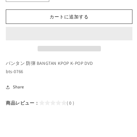
POP
POP
DVD/
DVD/
カートに追加する
バ
バ
ン
ン
タ
タ
ン
ン
Are
Are
You
You
Sure
Sure
バンタン 防弾 BANGTAN KPOP K-POP DVD
シ
シ
bts-0766
ー
ー
ズ
ズ
Share
ン
ン
2
2
#2
#2
商品レビュー：
( 0 )
Jungkook
Jungkook
Jimin
Jimin
2
2
人
人
旅
旅