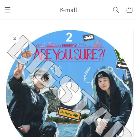
コンテ
カ
ンツに
K-mall
ー
進む
ト
商品情
報にス
キップ