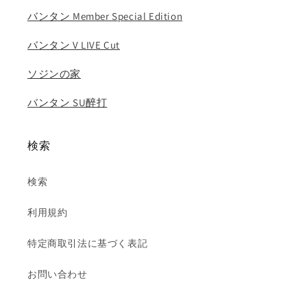
ョ
ョ
バンタン Member Special Edition
ン
ン
グ
グ
バンタン V LIVE Cut
ク
ク
ジ
ジ
ソジンの家
ミ
ミ
ン
ン
バンタン SU醉打
の
の
数
数
検索
量
量
を
を
減
増
検索
ら
や
利用規約
す
す
特定商取引法に基づく表記
お問い合わせ