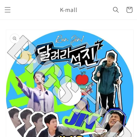
コンテ
カ
ンツに
K-mall
ー
進む
ト
商品情
報にス
キップ