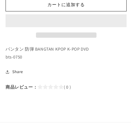
カートに追加する
バ
バ
ン
ン
タ
タ
ン
ン
RUN
RUN
JIN
JIN
#18
#18
バンタン 防弾 BANGTAN KPOP K-POP DVD
(EP35-
(EP35-
bts-0750
EP36)
EP36)
(日
(日
本
本
Share
語
語
字
字
商品レビュー：
( 0 )
幕
幕
あ
あ
り)/
り)/
バ
バ
ン
ン
タ
タ