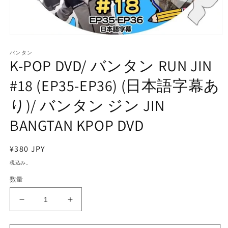
モ
ー
バンタン
ダ
K-POP DVD/ バンタン RUN JIN
ル
で
#18 (EP35-EP36) (日本語字幕あ
メ
デ
り)/ バンタン ジン JIN
ィ
ア
BANGTAN KPOP DVD
(1)
を
開
く
通
¥380 JPY
常
税込み。
価
数量
格
K-
K-
POP
POP
DVD/
DVD/