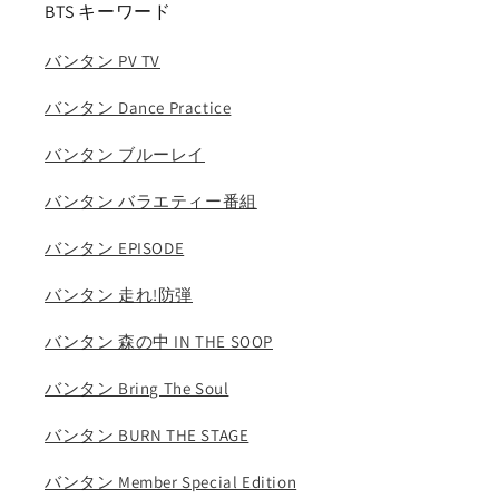
BTS キーワード
ン
ン
ジ
ジ
バンタン PV TV
ン
ン
JIN
JIN
バンタン Dance Practice
BANGTAN
BANGTAN
KPOP
KPOP
バンタン ブルーレイ
DVD
DVD
の
の
バンタン バラエティー番組
数
数
量
量
バンタン EPISODE
を
を
減
増
バンタン 走れ!防弾
ら
や
バンタン 森の中 IN THE SOOP
す
す
バンタン Bring The Soul
バンタン BURN THE STAGE
バンタン Member Special Edition