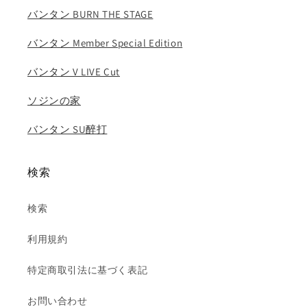
バンタン BURN THE STAGE
ホ
ホ
ー
ー
バンタン Member Special Edition
プ
プ
ジ
ジ
バンタン V LIVE Cut
ミ
ミ
ン
ン
ソジンの家
ブ
ブ
バンタン SU醉打
イ
イ
ジ
ジ
ョ
ョ
検索
ン
ン
グ
グ
検索
ク
ク
の
の
利用規約
数
数
量
量
特定商取引法に基づく表記
を
を
減
増
お問い合わせ