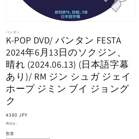
モ
ー
バンタン
ダ
K-POP DVD/ バンタン FESTA
ル
で
2024年6月13日のソクジン、
メ
デ
晴れ (2024.06.13) (日本語字幕
ィ
ア
あり)/ RM ジン シュガ ジェイ
(1)
を
開
ホープ ジミン ブイ ジョング
く
ク
通
¥380 JPY
常
税込み。
価
数量
格