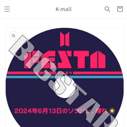
コンテ
カ
ンツに
K-mall
ー
進む
ト
商品情
報にス
キップ