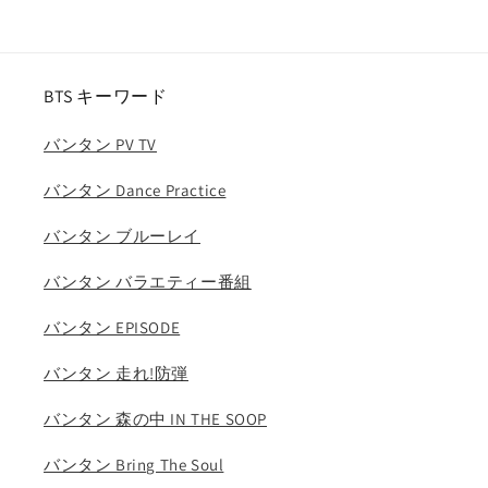
晴
晴
れ
れ
(2024.06.13)
(2024.06.13)
BTS キーワード
(日
(日
本
本
バンタン PV TV
語
語
字
字
バンタン Dance Practice
幕
幕
あ
あ
バンタン ブルーレイ
り)/
り)/
RM
RM
バンタン バラエティー番組
ジ
ジ
バンタン EPISODE
ン
ン
シ
シ
バンタン 走れ!防弾
ュ
ュ
ガ
ガ
バンタン 森の中 IN THE SOOP
ジ
ジ
ェ
ェ
バンタン Bring The Soul
イ
イ