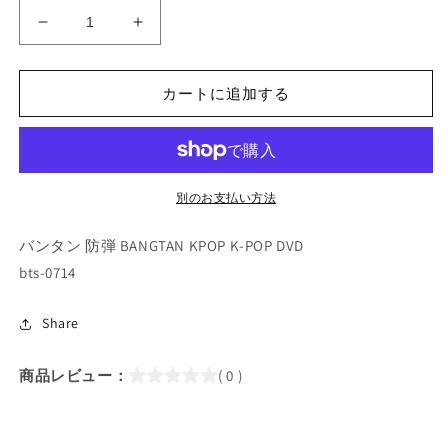
K-
K-
POP
POP
DVD/
DVD/
カートに追加する
バ
バ
ン
ン
タ
タ
ン
ン
FESTA
FESTA
別のお支払い方法
2024
2024
年
年
バンタン 防弾 BANGTAN KPOP K-POP DVD
6
6
bts-0714
月
月
13
13
日
日
Share
の
の
ソ
ソ
商品レビュー：
( 0 )
ク
ク
ジ
ジ
ン、
ン、