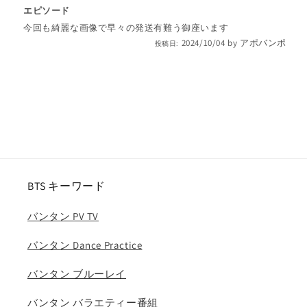
エピソード
(日
(日
今回も綺麗な画像で早々の発送有難う御座います
本
本
2024/10/04
by
アポバンポ
投稿日:
語
語
字
字
幕
幕
あ
あ
り)/
り)/
バ
バ
ン
ン
タ
タ
ン
ン
BTS キーワード
RM
RM
ジ
ジ
バンタン PV TV
ン
ン
JIN
JIN
バンタン Dance Practice
シ
シ
バンタン ブルーレイ
ュ
ュ
ガ
ガ
バンタン バラエティー番組
SUGA
SUGA