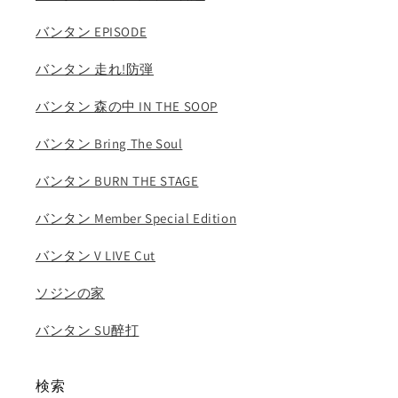
ジ
ジ
バンタン EPISODE
ェ
ェ
イ
イ
バンタン 走れ!防弾
ホ
ホ
ー
ー
バンタン 森の中 IN THE SOOP
プ
プ
バンタン Bring The Soul
J-
J-
HOPE..
HOPE..
バンタン BURN THE STAGE
の
の
数
数
バンタン Member Special Edition
量
量
を
を
バンタン V LIVE Cut
減
増
ら
や
ソジンの家
す
す
バンタン SU醉打
検索