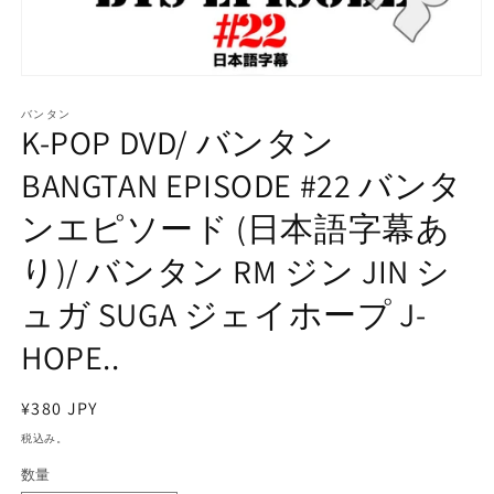
モ
ー
バンタン
ダ
K-POP DVD/ バンタン
ル
で
BANGTAN EPISODE #22 バンタ
メ
デ
ンエピソード (日本語字幕あ
ィ
ア
り)/ バンタン RM ジン JIN シ
(1)
を
開
ュガ SUGA ジェイホープ J-
く
HOPE..
通
¥380 JPY
常
税込み。
価
数量
格