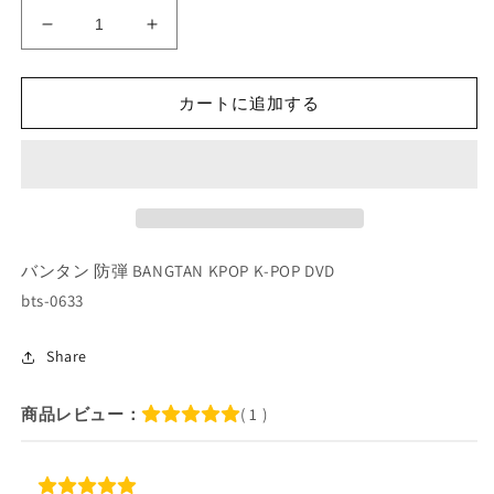
K-
K-
POP
POP
DVD/
DVD/
カートに追加する
バ
バ
ン
ン
タ
タ
ン
ン
BANGTAN
BANGTAN
EPISODE
EPISODE
#22
#22
バンタン 防弾 BANGTAN KPOP K-POP DVD
バ
バ
bts-0633
ン
ン
タ
タ
Share
ン
ン
エ
エ
ピ
ピ
商品レビュー：
( 1 )
ソ
ソ
ー
ー
ド
ド