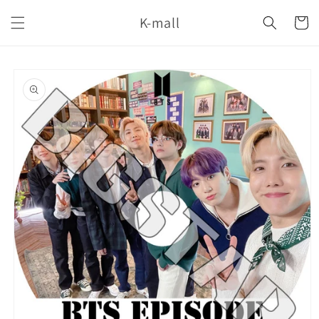
コンテ
カ
ンツに
K-mall
ー
進む
ト
商品情
報にス
キップ