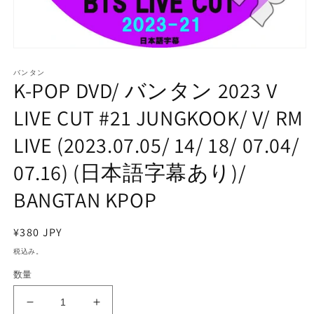
モ
ー
バンタン
ダ
K-POP DVD/ バンタン 2023 V
ル
で
LIVE CUT #21 JUNGKOOK/ V/ RM
メ
デ
LIVE (2023.07.05/ 14/ 18/ 07.04/
ィ
ア
07.16) (日本語字幕あり)/
(1)
を
開
BANGTAN KPOP
く
通
¥380 JPY
常
税込み。
価
数量
格
K-
K-