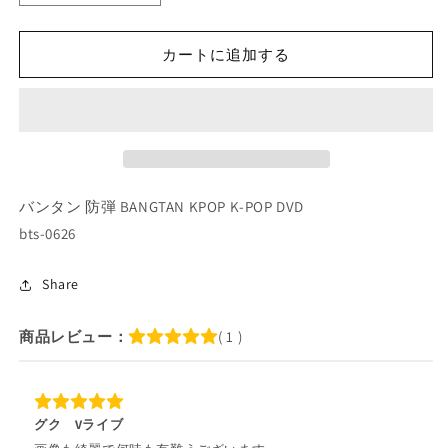
POP
POP
DVD/
DVD/
カートに追加する
バ
バ
ン
ン
タ
タ
ン
ン
2023
2023
V
V
LIVE
LIVE
バンタン 防弾 BANGTAN KPOP K-POP DVD
CUT
CUT
bts-0626
#21
#21
JUNGKOOK/
JUNGKOOK/
V/
V/
Share
RM
RM
LIVE
LIVE
商品レビュー：
( 1 )
(2023.07.05/
(2023.07.05/
14/
14/
18/
18/
07.04/
07.04/
07.16)
07.16)
グク Vライブ
(日
(日