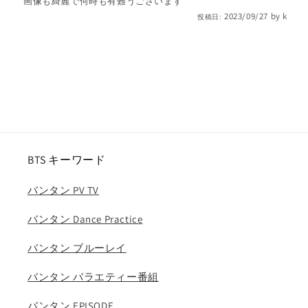
画像も綺麗で何時も有難うございます
本
本
2023/09/27
by
k
投稿日:
語
語
字
字
幕
幕
あ
あ
り)/
り)/
BANGTAN
BANGTAN
KPOP
KPOP
の
の
BTS キーワード
数
数
量
量
バンタン PV TV
を
を
減
増
バンタン Dance Practice
ら
や
す
す
バンタン ブルーレイ
バンタン バラエティー番組
バンタン EPISODE