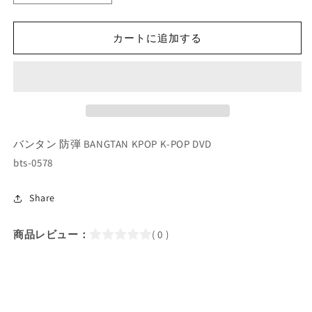
POP
POP
DVD/
DVD/
カートに追加する
バ
バ
ン
ン
タ
タ
ン
ン
J-
J-
HOPE
HOPE
THE
THE
バンタン 防弾 BANGTAN KPOP K-POP DVD
SEASONS
SEASONS
bts-0578
パ
パ
ク
ク
ジ
ジ
Share
ェ
ェ
ボ
ボ
商品レビュー：
( 0 )
ム
ム
の
の
ド
ド
ラ
ラ