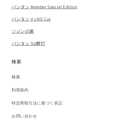
ホ
ホ
バンタン Member Special Edition
ー
ー
プ
プ
バンタン V LIVE Cut
BANGTAN
BANGTAN
KPOP
KPOP
ソジンの家
の
の
数
数
バンタン SU醉打
量
量
を
を
検索
減
増
ら
や
す
す
検索
利用規約
特定商取引法に基づく表記
お問い合わせ