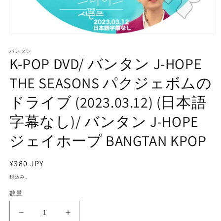
モ
ー
バンタン
ダ
K-POP DVD/ バンタン J-HOPE
ル
で
THE SEASONS パクジェボムの
メ
デ
ドライブ (2023.03.12) (日本語
ィ
ア
字幕なし)/ バンタン J-HOPE
(1)
を
開
ジェイホープ BANGTAN KPOP
く
通
¥380 JPY
常
税込み。
価
数量
格
K-
K-