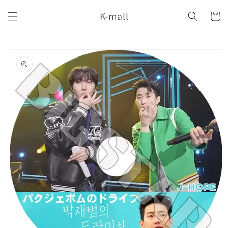
コンテ
カ
ンツに
K-mall
ー
進む
ト
商品情
報にス
キップ