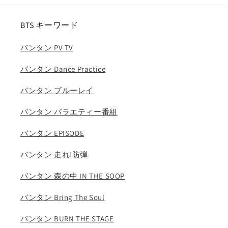
イ
イ
ブ
ブ
BTS キーワード
(2023.03.12)
(2023.03.12)
(日
(日
バンタン PV TV
本
本
語
語
バンタン Dance Practice
字
字
幕
幕
バンタン ブルーレイ
な
な
し)/
し)/
バンタン バラエティー番組
バ
バ
バンタン EPISODE
ン
ン
タ
タ
バンタン 走れ!防弾
ン
ン
J-
J-
バンタン 森の中 IN THE SOOP
HOPE
HOPE
ジ
ジ
バンタン Bring The Soul
ェ
ェ
イ
イ
バンタン BURN THE STAGE