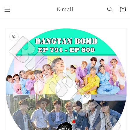
コンテ
カ
ンツに
K-mall
ー
進む
ト
商品情
報にス
キップ