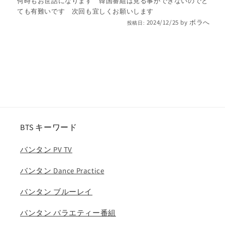
何時もお世話になります 韓国番組は見る事ができないのでと
タ
タ
ても有難いです 次回も宜しくお願いします
ン
ン
2024/12/25
by
ボラへ
投稿日:
爆
爆
弾/
弾/
バ
バ
ン
ン
タ
タ
ン
ン
韓
韓
国
国
番
番
BTS キーワード
組
組
収
収
バンタン PV TV
録
録
DVD
DVD
バンタン Dance Practice
BANGTAN
BANGTAN
KPOP
KPOP
バンタン ブルーレイ
DVD
DVD
バンタン バラエティー番組
の
の