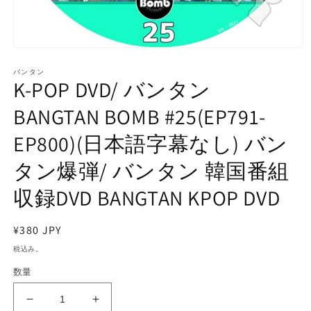
モ
ー
バンタン
ダ
K-POP DVD/ バンタン
ル
で
BANGTAN BOMB #25(EP791-
メ
デ
EP800)(日本語字幕なし) バン
ィ
ア
タン爆弾/ バンタン 韓国番組
(1)
を
開
収録DVD BANGTAN KPOP DVD
く
通
¥380 JPY
常
税込み。
価
数量
格
K-
K-