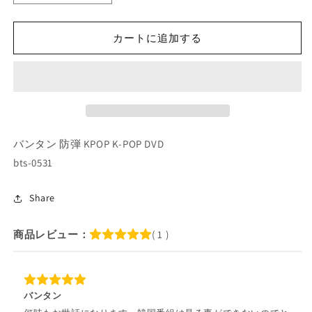
POP
POP
DVD/
DVD/
カートに追加する
バ
バ
ン
ン
タ
タ
ン
ン
BANGTAN
BANGTAN
BOMB
BOMB
#25(EP791-
#25(EP791-
バンタン 防弾 KPOP K-POP DVD
EP800)
EP800)
bts-0531
(日
(日
本
本
語
語
Share
字
字
幕
幕
商品レビュー：
( 1 )
な
な
し)
し)
バ
バ
バンタン
ン
ン