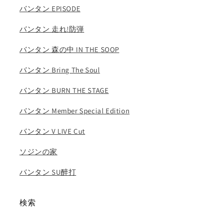
数
数
バンタン EPISODE
量
量
を
を
バンタン 走れ!防弾
減
増
ら
や
バンタン 森の中 IN THE SOOP
す
す
バンタン Bring The Soul
バンタン BURN THE STAGE
バンタン Member Special Edition
バンタン V LIVE Cut
ソジンの家
バンタン SU醉打
検索