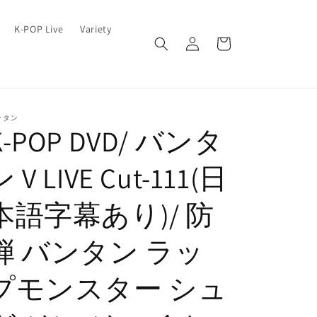
ロ
カ
K-POP Live
Variety
グ
ー
イ
ト
ン
ンタン
K-POP DVD/ バンタ
 V LIVE Cut-111(日
本語字幕あり)/ 防
弾 バンタン ラッ
プモンスター シュ