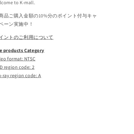
lcome to K-mall.
ン
ン
ス
ス
商品ご購入金額の10%分のポイント付与キャ
タ
タ
ペーン実施中！
ー
ー
シ
シ
イントのご利用について
ュ
ュ
ガ
ガ
e products Category
ジ
ジ
deo format: NTSC
ン
ン
D region code: 2
ジ
ジ
u-ray region code: A
ェ
ェ
イ
イ
ホ
ホ
ー
ー
プ
プ
ジ
ジ
ミ
ミ
ン
ン