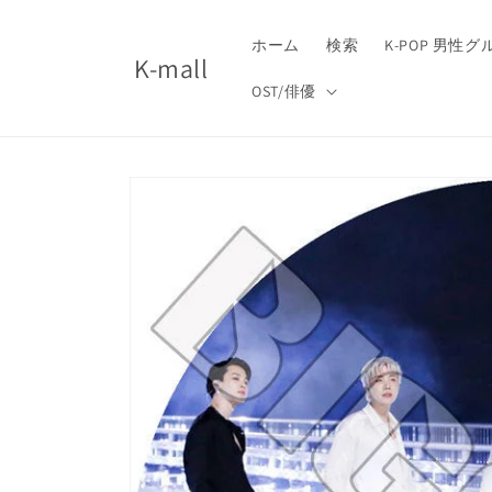
コンテ
ンツに
進む
ホーム
検索
K-POP 男性
K-mall
OST/俳優
商品情
報にス
キップ