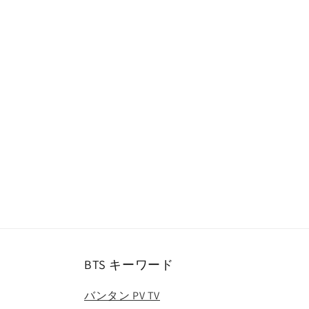
ー
ダ
ル
で
メ
デ
ィ
ア
(1)
を
開
く
BTS キーワード
バンタン PV TV