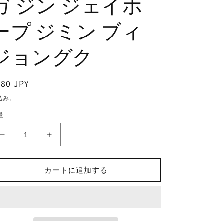
ガ ジン ジェイホ
ープ ジミン ブィ
ジョングク
通
380 JPY
常
込み。
価
量
格
K-
K-
POP
POP
DVD/
DVD/
カートに追加する
バ
バ
ン
ン
タ
タ
ン
ン
V
V