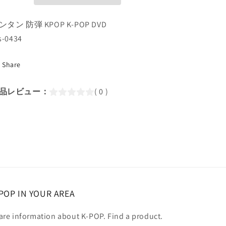
LIVE
LIVE
Cut-
Cut-
ンタン 防弾 KPOP K-POP DVD
111(日
111(日
s-0434
本
本
語
語
字
Share
字
幕
幕
あ
あ
品レビュー：
( 0 )
り)/
り)/
防
防
弾
弾
バ
バ
ン
ン
タ
タ
ン
ン
ラ
ラ
POP IN YOUR AREA
ッ
ッ
プ
プ
are information about K-POP. Find a product.
モ
モ