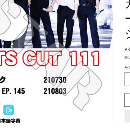
¥
税
数