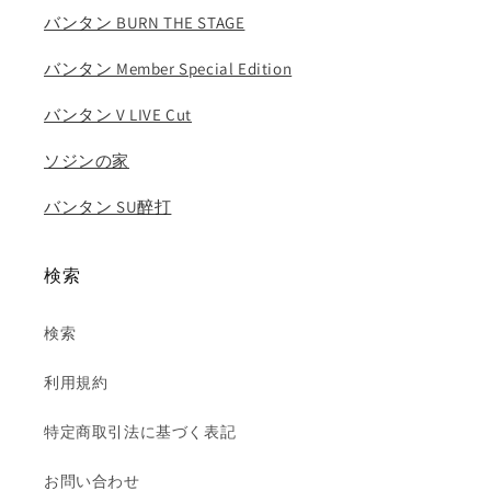
ー
ー
バンタン BURN THE STAGE
プ
プ
ジ
ジ
バンタン Member Special Edition
ミ
ミ
ン
ン
バンタン V LIVE Cut
ブ
ブ
ソジンの家
ィ
ィ
ジ
ジ
バンタン SU醉打
ョ
ョ
ン
ン
グ
グ
検索
ク
ク
の
の
検索
数
数
量
量
利用規約
を
を
減
増
特定商取引法に基づく表記
ら
や
す
す
お問い合わせ