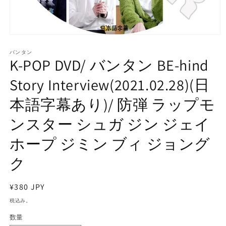
モ
ー
バンタン
ダ
K-POP DVD/ バンタン BE-hind
ル
で
Story Interview(2021.02.28)(日
メ
デ
本語字幕あり)/ 防弾 ラップモ
ィ
ア
ンスター シュガ ジン ジェイ
(1)
を
開
ホープ ジミン ブィ ジョング
く
ク
通
¥380 JPY
常
税込み。
価
数量
格