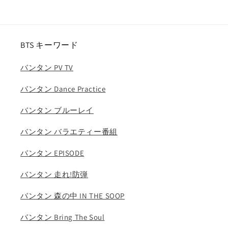
弾
弾
ラ
ラ
ッ
ッ
BTS キーワード
プ
プ
モ
モ
バンタン PV TV
ン
ン
ス
ス
バンタン Dance Practice
タ
タ
ー
ー
バンタン ブルーレイ
シ
シ
バンタン バラエティー番組
ュ
ュ
ガ
ガ
バンタン EPISODE
ジ
ジ
ン
ン
バンタン 走れ!防弾
ジ
ジ
ェ
ェ
バンタン 森の中 IN THE SOOP
イ
イ
バンタン Bring The Soul
ホ
ホ