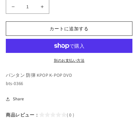
K-
K-
POP
POP
DVD/
DVD/
カートに追加する
バ
バ
ン
ン
タ
タ
ン
ン
BE-
BE-
別のお支払い方法
hind
hind
Story
Story
バンタン 防弾 KPOP K-POP DVD
Interview(2021.02.28)
Interview(2021.02.28)
bts-0366
(日
(日
本
本
語
語
Share
字
字
幕
幕
商品レビュー：
( 0 )
あ
あ
り)/
り)/
防
防