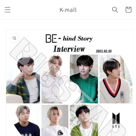
コンテ
カ
ンツに
K-mall
ー
進む
ト
商品情
報にス
キップ