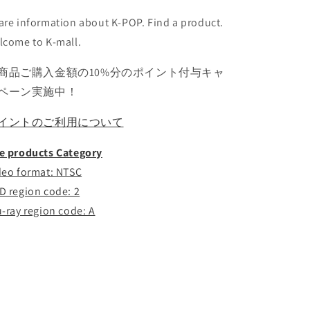
プ
プ
are information about K-POP. Find a product.
モ
モ
lcome to K-mall.
ン
ン
ス
ス
商品ご購入金額の10%分のポイント付与キャ
タ
タ
ペーン実施中！
ー
ー
シ
シ
イントのご利用について
ュ
ュ
ガ
ガ
e products Category
ジ
ジ
deo format: NTSC
ン
ン
D region code: 2
ジ
ジ
u-ray region code: A
ェ
ェ
イ
イ
ホ
ホ
ー
ー
プ
プ
ジ
ジ