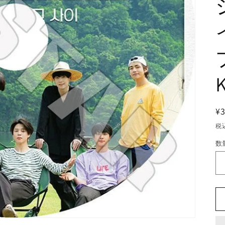
¥
税
数