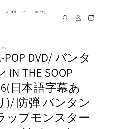
ロ
カ
K-POP Live
Variety
グ
ー
イ
ト
ン
ンタン
K-POP DVD/ バンタ
ン IN THE SOOP
#6(日本語字幕あ
り)/ 防弾 バンタン
ラップモンスター