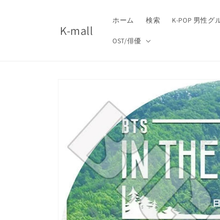
コンテ
ンツに
進む
ホーム
検索
K-POP 男性
K-mall
OST/俳優
商品情
報にス
キップ