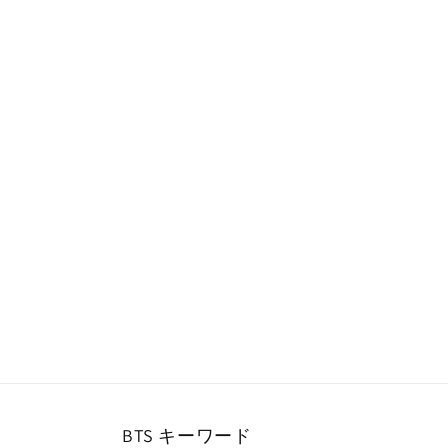
ー
ダ
ル
で
メ
デ
ィ
ア
(1)
を
開
く
BTS キーワード