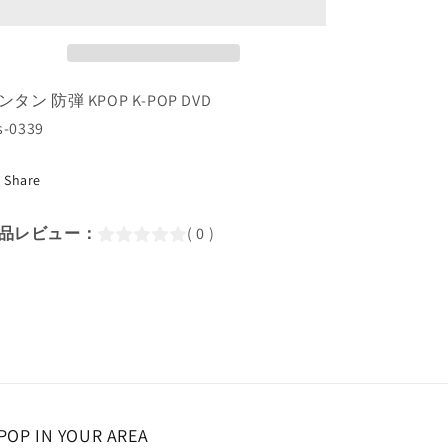
ン
ン
IN
IN
THE
THE
SOOP
SOOP
ンタン 防弾 KPOP K-POP DVD
#6(日
#6(日
s-0339
本
本
語
語
字
Share
字
幕
幕
あ
あ
品レビュー：
( 0 )
り)/
り)/
防
防
弾
弾
バ
バ
ン
ン
タ
タ
ン
ン
ラ
ラ
POP IN YOUR AREA
ッ
ッ