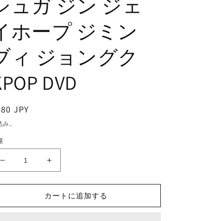
シュガ ジン ジェ
イホープ ジミン
ブィ ジョングク
KPOP DVD
通
380 JPY
常
込み。
価
量
格
K-
K-
POP
POP
DVD/
DVD/
カートに追加する
バ
バ
ン
ン
タ
タ