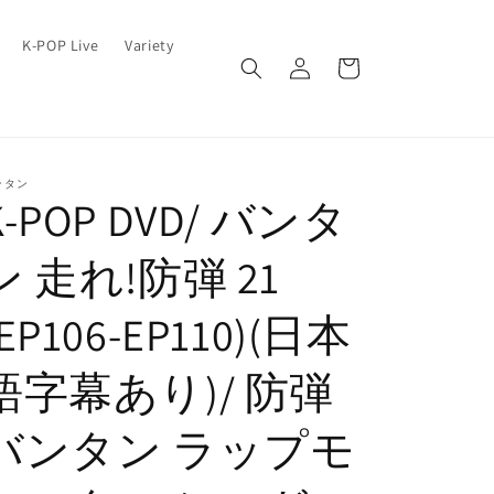
ロ
カ
K-POP Live
Variety
グ
ー
イ
ト
ン
ンタン
K-POP DVD/ バンタ
ン 走れ!防弾 21
(EP106-EP110)(日本
語字幕あり)/ 防弾
バンタン ラップモ