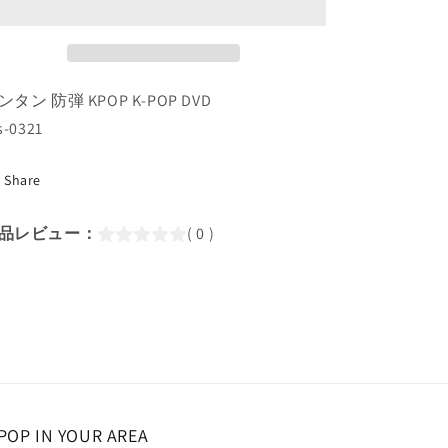
ン
ン
走
走
れ!
れ!
防
防
ンタン 防弾 KPOP K-POP DVD
弾
弾
s-0321
21
21
(EP106-
(EP106-
Share
EP110)
EP110)
(日
(日
本
本
品レビュー：
( 0 )
語
語
字
字
幕
幕
あ
あ
り)/
り)/
防
防
弾
弾
バ
バ
POP IN YOUR AREA
ン
ン