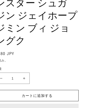
ンスター シュガ
ジン ジェイホープ
ジミン ブィ ジョ
ングク
通
380 JPY
常
込み。
価
量
格
K-
K-
POP
POP
DVD/
DVD/
カートに追加する
バ
バ
ン
ン
タ
タ