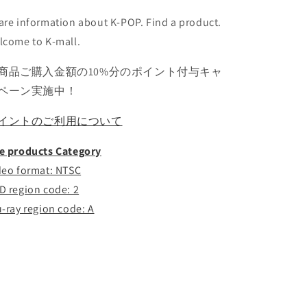
タ
タ
are information about K-POP. Find a product.
ン
ン
lcome to K-mall.
ラ
ラ
ッ
ッ
商品ご購入金額の10%分のポイント付与キャ
プ
プ
ペーン実施中！
モ
モ
ン
ン
イントのご利用について
ス
ス
タ
タ
e products Category
ー
ー
deo format: NTSC
シ
シ
D region code: 2
ュ
ュ
u-ray region code: A
ガ
ガ
ジ
ジ
ン
ン
ジ
ジ
ェ
ェ
イ
イ