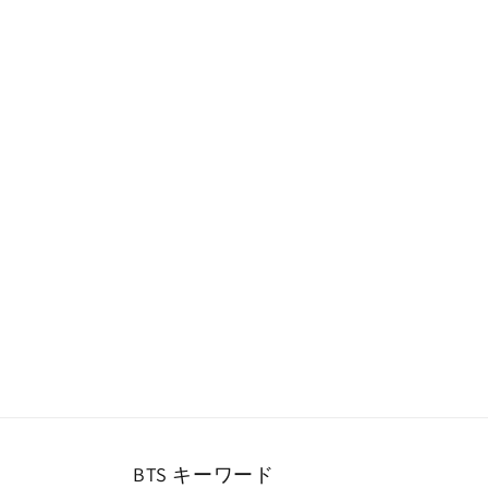
ー
ダ
ル
で
メ
デ
ィ
ア
(1)
を
開
く
BTS キーワード