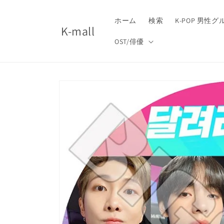
コンテ
ンツに
進む
ホーム
検索
K-POP 男性
K-mall
OST/俳優
商品情
報にス
キップ