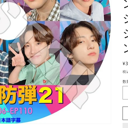
¥
税
数