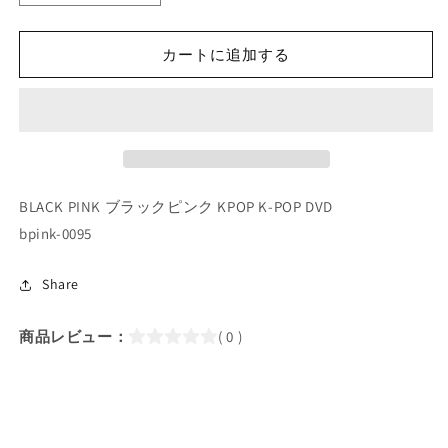
POP
POP
DVD/
DVD/
BLACKPINK
BLACKPINK
カートに追加する
JISOO
JISOO
VLOG
VLOG
IN
IN
PARIS
PARIS
#3
#3
(EP09-
(EP09-
EP12)
EP12)
BLACK PINK ブラックピンク KPOP K-POP DVD
(日
(日
bpink-0095
本
本
語
語
Share
字
字
幕
幕
商品レビュー：
( 0 )
あ
あ
り)/
り)/
BLACK
BLACK
PINK
PINK
ブ
ブ