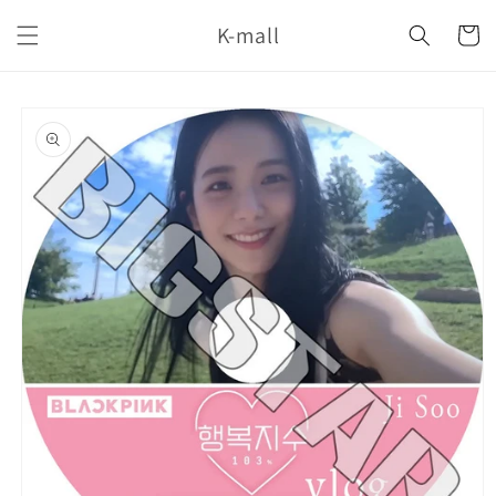
コンテ
カ
ンツに
K-mall
ー
進む
ト
商品情
報にス
キップ