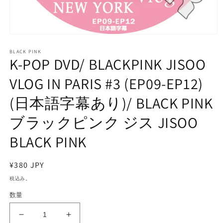
モ
ー
BLACK PINK
ダ
K-POP DVD/ BLACKPINK JISOO
ル
で
VLOG IN PARIS #3 (EP09-EP12)
メ
デ
(日本語字幕あり)/ BLACK PINK
ィ
ア
ブラックピンク ジス JISOO
(1)
を
開
BLACK PINK
く
通
¥380 JPY
常
税込み。
価
数量
格
K-
K-