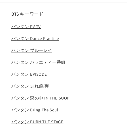
ラ
ラ
ッ
ッ
BTS キーワード
ク
ク
ピ
ピ
バンタン PV TV
ン
ン
ク
ク
バンタン Dance Practice
ジ
ジ
バンタン ブルーレイ
ス
ス
JISOO
JISOO
バンタン バラエティー番組
BLACK
BLACK
PINK
PINK
バンタン EPISODE
の
の
数
数
バンタン 走れ!防弾
量
量
を
を
バンタン 森の中 IN THE SOOP
減
増
ら
や
バンタン Bring The Soul
す
す
バンタン BURN THE STAGE