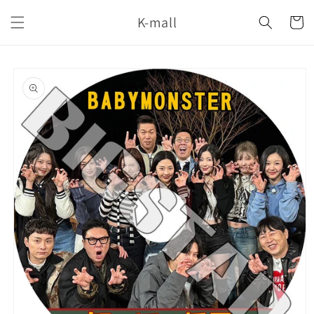
コンテ
カ
ンツに
K-mall
ー
進む
ト
商品情
報にス
キップ