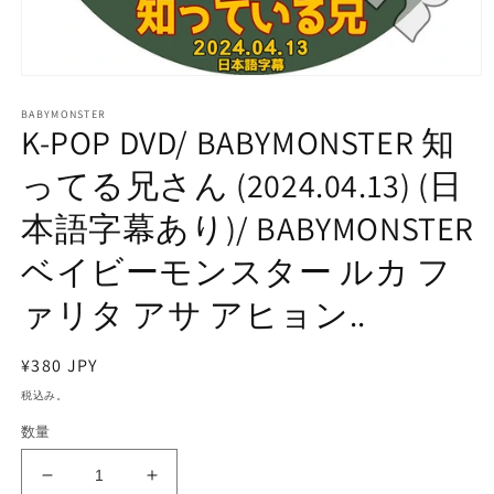
モ
ー
BABYMONSTER
ダ
K-POP DVD/ BABYMONSTER 知
ル
で
ってる兄さん (2024.04.13) (日
メ
デ
本語字幕あり)/ BABYMONSTER
ィ
ア
ベイビーモンスター ルカ フ
(1)
を
開
ァリタ アサ アヒョン..
く
通
¥380 JPY
常
税込み。
価
数量
格
K-
K-