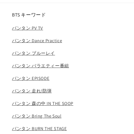
ベ
ベ
イ
イ
BTS キーワード
ビ
ビ
ー
ー
バンタン PV TV
モ
モ
ン
ン
バンタン Dance Practice
ス
ス
タ
タ
バンタン ブルーレイ
ー
ー
バンタン バラエティー番組
ル
ル
カ
カ
バンタン EPISODE
フ
フ
ァ
ァ
バンタン 走れ!防弾
リ
リ
タ
タ
バンタン 森の中 IN THE SOOP
ア
ア
バンタン Bring The Soul
サ
サ
ア
ア
バンタン BURN THE STAGE
ヒ
ヒ