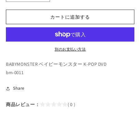
POP
POP
DVD/
DVD/
BABYMONSTER
BABYMONSTER
カートに追加する
知
知
っ
っ
て
て
る
る
別のお支払い方法
兄
兄
さ
さ
BABYMONSTER ベイビーモンスター K-POP DVD
ん
ん
bm-0011
(2024.04.13)
(2024.04.13)
(日
(日
Share
本
本
語
語
商品レビュー：
( 0 )
字
字
幕
幕
あ
あ
り)/
り)/
BABYMONSTER
BABYMONSTER