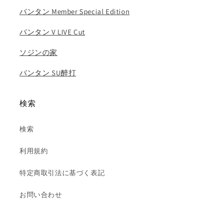
ョ
ョ
バンタン Member Special Edition
ン..
ン..
の
の
バンタン V LIVE Cut
数
数
ソジンの家
量
量
を
を
バンタン SU醉打
減
増
ら
や
す
す
検索
検索
利用規約
特定商取引法に基づく表記
お問い合わせ